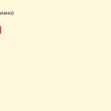
иано)