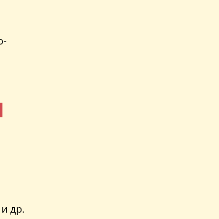
о-
и др.