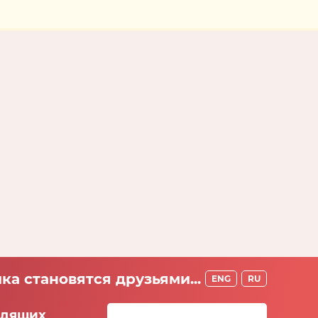
ка становятся друзьями...
ENG
RU
идящих