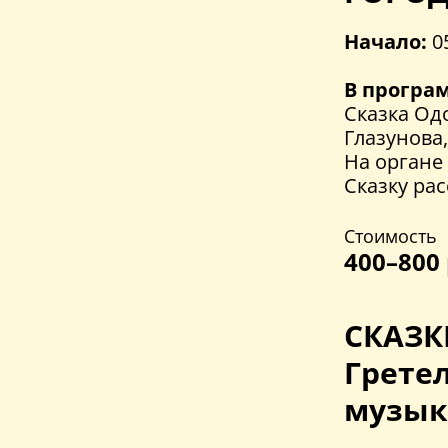
Начало:
0
В програ
Сказка Од
Глазунова
На органе
Сказку ра
Стоимость
400–800 
СКАЗК
Грете
музык