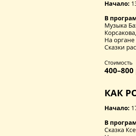
Начало:
1
В програ
Музыка Бах
Корсакова
На органе
Сказки ра
Стоимость
400–800 
КАК Р
Начало:
1
В програ
Сказка Ксе