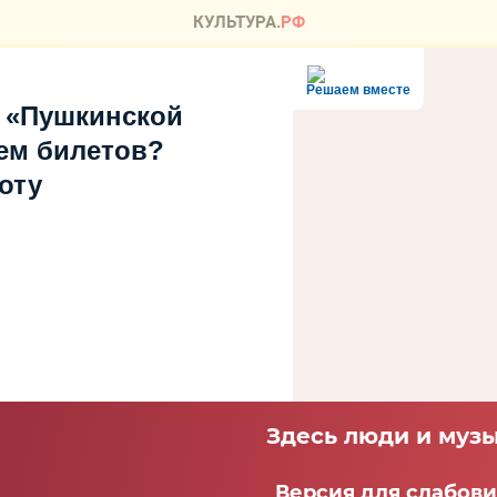
Решаем вместе
 «Пушкинской
ем билетов?
оту
Здесь люди и музы
Версия для слабов