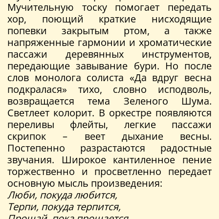
Мучительную тоску помогает передать
хор, поющий краткие нисходящие
попевки закрытым ртом, а также
напряженные гармонии и хроматические
пассажи деревянных инструментов,
передающие завывание бури. Но после
слов монолога солиста «Да вдруг весна
подкралася» тихо, словно исподволь,
возвращается тема Зеленого Шума.
Светлеет колорит. В оркестре появляются
переливы флейты, легкие пассажи
скрипок – веет дыхание весны.
Постепенно разрастаются радостные
звучания. Широкое кантиленное пение
торжественно и просветленно передает
основную мысль произведения:
Люби, покуда любится,
Терпи, покуда терпится,
Прощай, пока прощается,