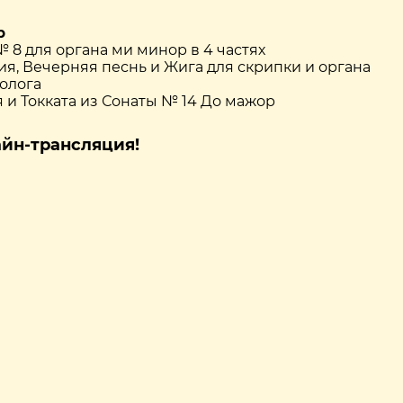
р
для органа ми минор в 4 частях
ечерняя песнь и Жига для скрипки и органа
лога
окката из Сонаты № 14 До мажор
айн-трансляция!