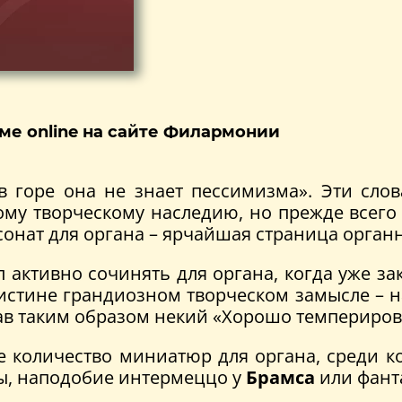
ме online на сайте Филармонии
 в горе она не знает пессимизма». Эти сл
ому творческому наследию, но прежде всего 
сонат для органа – ярчайшая страница орган
 активно сочинять для органа, когда уже за
стине грандиозном творческом замысле – на
здав таким образом некий «Хорошо темпериро
 количество миниатюр для органа, среди к
сы, наподобие интермеццо у
Брамса
или фант