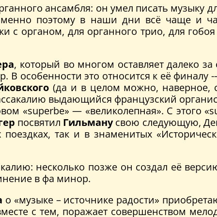
анного ансамбля: он умел писать музыку дл
е. Именно поэтому в наши дни всё чаще и 
и с органом, для органного трио, для гобоя 
ера
, который во многом оставляет далеко за
ор. В особенности это относится к её финалу 
йковского
(да и в целом можно, наверное, с
 Пассакалию выдающийся французский органи
вом «superbe» — «великолепная». С этого «s
гер
посвятил
Гильману
свою следующую, Дев
х поездках, так и в знаменитых «Историче
калию: несколько позже он создал её верси
инение в фа минор.
а
о «музыке – источнике радости» приобрета
вместе с тем, поражает совершенством мело