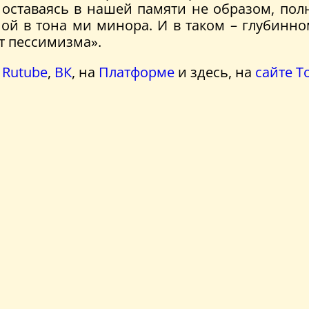
, оставаясь в нашей памяти не образом, п
й в тона ми минора. И в таком – глубинном
т пессимизма».
в
Rutube
,
ВК
, на
Платформе
и здесь, на
сайте 