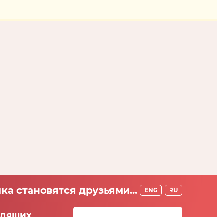
ка становятся друзьями...
ENG
RU
идящих