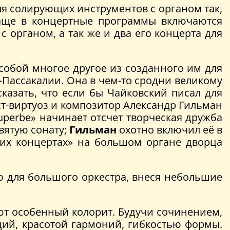
я солирующих инструментов с органом так,
чаще в концертные программы включаются
с органом, а так же и два его концерта для
 собой многое другое из созданного им для
-–Пассакалии. Она в чем-то сродни великому
казать, что если бы Чайковский писал для
ст-виртуоз и композитор Александр Гильман
uperbe» начинает отсчет творческая дружба
ятую сонату;
Гильман
охотно включил её в
ских концертах» на большом органе дворца
ю для большого оркестра, внеся небольшие
ют особенный колорит. Будучи сочинением,
дий, красотой гармоний, гибкостью формы.