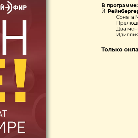
В программе:
Й.
Рейнберге
Соната № 8 
Прелюдия, В
Два моно
Идиллия и Т
Только онл