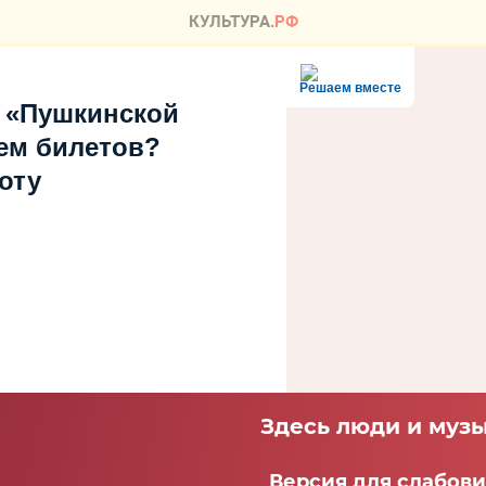
Решаем вместе
 «Пушкинской
ем билетов?
оту
Здесь люди и музы
Версия для слабов