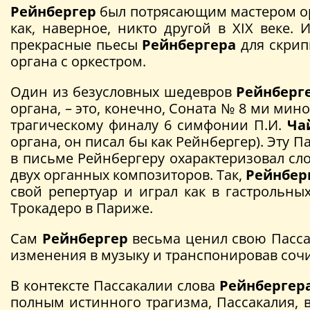
Рейнбергер
был потрясающим мастером орг
как, наверное, никто другой в XIX век
прекрасные пьесы
Рейнбергера
для скрипк
органа с оркестром.
Один из безусловных шедевров
Рейнберг
органа, – это, конечно, Соната № 8 ми мин
трагическому финалу 6 симфонии П.И.
Ча
органа, он писал бы как Рейнбергер). Эту
в письме Рейнбергеру охарактеризовал сло
двух органных композиторов. Так,
Рейнбер
свой репертуар и играл как в гастрольны
Трокадеро в Париже.
Сам
Рейнбергер
весьма ценил свою Пасса
изменения в музыку и транспонировав соч
В контексте Пассакалии слова
Рейнбергер
полным истинного трагизма, Пассакалия, 