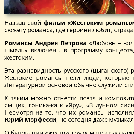
Назвав свой
фильм «Жестоким романсо
сюжету романса, где героиня любит, страда
Романсы Андрея Петрова
«Любовь – волш
шмель» включены в программу концерта
жестоким.
Эта разновидность русского (цыганского) 
Жестокие романсы пели люди, которые 
Литературной основой обычно служили ст
К таким можно отнести поэта и компози
ямщик, гоника-ка к «Яру», «В лунном си
Несмотря на то, что их романсы исполня
Юрий Морфесси
, но сегодня даже музыка
О бытовании «жестокого» романса расскаж