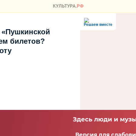
Решаем вместе
 «Пушкинской
ем билетов?
оту
Здесь люди и музы
Версия для слабов