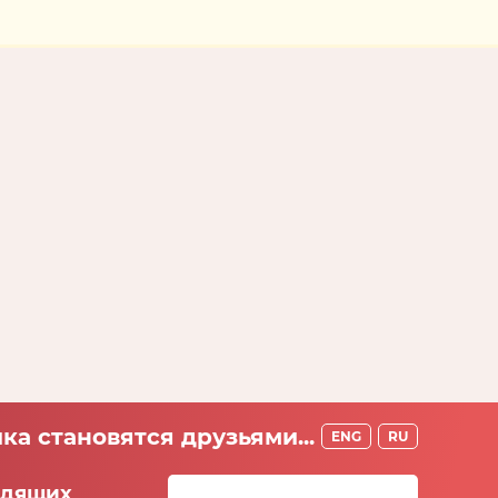
ка становятся друзьями...
ENG
RU
идящих