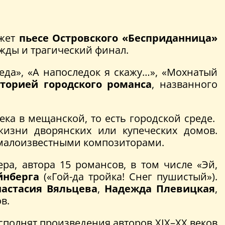
жет
пьесе Островского «Бесприданница»
ежды и трагический финал.
да», «А напоследок я скажу…», «Мохнатый
торией городского романса
, названного
ека в мещанской, то есть городской среде.
изни дворянских или купеческих домов.
 малоизвестными композиторами.
ра, автора 15 романсов, в том числе «Эй,
нберга
(«Гой-да тройка! Снег пушистый»).
астасия Вяльцева
,
Надежда Плевицкая
,
ов.
Исполнят произведения авторов XIX–XX веков