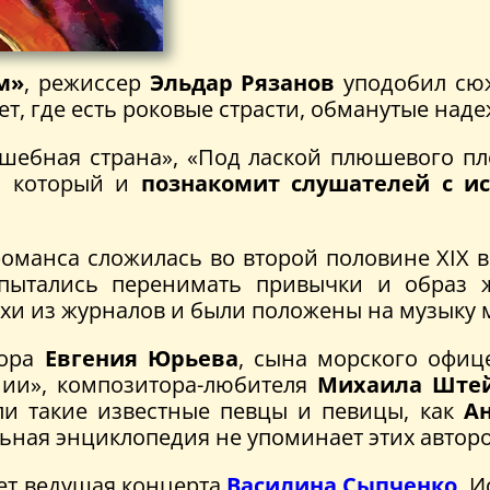
м»
, режиссер
Эльдар Рязанов
уподобил сю
ет, где есть роковые страсти, обманутые над
ебная страна», «Под лаской плюшевого пле
, который и
познакомит слушателей с ис
романса сложилась во второй половине XIX в
пытались перенимать привычки и образ ж
ихи из журналов и были положены на музыку
тора
Евгения Юрьева
, сына морского офице
янии», композитора-любителя
Михаила Штей
ли такие известные певцы и певицы, как
Ан
льная энциклопедия не упоминает этих автор
ет ведущая концерта
Василина Сыпченко
. 