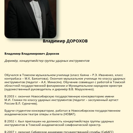
Владимир ДОРОХОВ
Владимир Владимирович Дорохов
Дирижёр, концертмейстер группы ударных инструментов
Обучался в Томском музыкальном училище (класс баяна – Р.Э. Иваненко, класс
контрабаса – М.К. Баязитова). Окончил музыкальное училище по классу ударных
инструментов (педагог – А.К. Минасян). Обучение совмещал с работой в Томской
областной государственной филармонии и Муниципальном народном оркестре
(художественный руководитель и дирижёр В.В. Марухленко).
В 2003 г. окончил Новосибирскую государственную консерваторию имени
М.И. Глинки по классу ударных инструментов (педагог – заслуженный артист
России В.Л. Сурначев).
Будучи студентом консерватории, работал в Новосибирском государственном
академическом театре оперы и балета (НОВАТ).
В 2002 г. был приглашен на должность концертмейстера группы ударных
инструментов в Томский академический симфонический оркестр.
В 2007 г. окончил Сибирскую академию государственной службы (СибАГС)