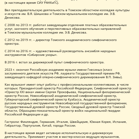
(в настоящее время СИУ РАНХиГС).
Вел преподавательскую деятельность в Томском областном колледже культуры
и искусств им. В.Я. Шишкова и Томском музыкальном колледже им. Э.В.
Денисова.
С 2008 по 2013 гг. работал заведующим отделения платных образовательных
услуг, заочного обучения и перспективных образовательных направлений
в Томском музыкальном колледже им. Э.В. Денисова.
С 2012 по 2019 гг. – директор Томского академического симфонического
оркестра.
С 2014 по 2016 гг. – художественный руководитель ансамбля народных
инструментов «Сибирские узоры».
В 2016 г. встал за дирижерский пульт симфонического оркестра.
2023 г. окончил Российскую академию музыки имени Гнесиных (класс
заслуженного деятеля искусств РФ, лауреата Государственной премии РФ,
заведующего кафедрой оперно-симфонического дирижирования В.П. Зивы).
Как музыкант имеет опыт работы с профессиональными коллективами, в числе
которых: Президентский оркестр Российской Федерации, Симфонический оркестр
«Оркестр ХХI века» имени Сергея Прокофьева, Национальный филармонический
оркестр России, Новосибирский академический симфонический оркестр,
Губернаторский симфонический оркестр Кузбасса, Академический оркестр
русских народных инструментов Новосибирской государственной филармонии,
Государственный духовой оркестр России, Сводный духовой оркестр Томской
области, Образцово-показательный оркестр войск национальной гвардии
Российской Федерации и др.
Гастроли: Финляндия, Германия, Италия, Швейцария, Южная Корея, Испания,
Гибралтар, Португалия, Китай, города России.
В настоящее время ведет активную исполнительскую и дирижерскую
деятельность. Принимает участие в мастер-классах ведущих музыкантов,