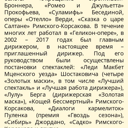
Броннера, «Ромео и Джульетта»
Прокофьева, «Суламифь» Бесединой,
оперы «Отелло» Верди, «Сказка о царе
Салтане» Римского-Корсакова. В течение
многих лет работал в «Геликон-опере», в
2002 – 2017 годах был главным
дирижером, в настоящее время –
приглашенный дирижер. Под его
руководством были осуществлены
постановки спектаклей: «Леди Макбет
Мценского уезда» Шостаковича (четыре
«Золотых маски», в том числе «Лучший
спектакль» и «Лучшая работа дирижера»),
«Лулу» Берга (дирижерская «Золотая
маска»), «Кощей бессмертный» Римского-
Корсакова, «Диалоги кармелиток»
Пуленка (премия «Гвоздь сезона»),
«Сибирь» Джордано, «Садко» Римского-