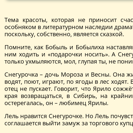
Тема красоты, которая не приносит счас
особняком в литературном наследии драмат
поскольку, собственно, является сказкой.
Помните, как Бобыль и Бобылиха наставляю
ним ходить и «подарочки носить». А Снегур
только ухмыляются, мол, глупая ты, не пон
Снегурочка – дочь Мороза и Весны. Она жи
водят, поют, играют, по ягоды в лес ходят.
отец не пускает. Говорит, что Ярило сожжё
края возвращаться, в Сибирь, на крайни
остерегалась, он – любимец Ярилы.
Лель нравится Снегурочке. Но Лель почувст
соглашается выйти замуж за торгового купца