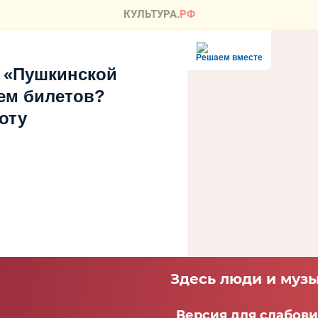
Решаем вместе
 «Пушкинской
ем билетов?
оту
Здесь люди и музы
Версия для слабов