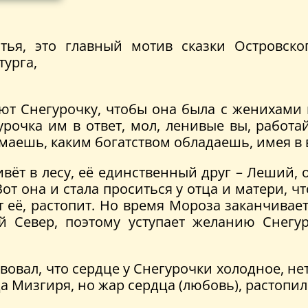
тья, это главный мотив сказки Островско
урга,
т Снегурочку, чтобы она была с женихами п
очка им в ответ, мол, ленивые вы, работайт
имаешь, каким богатством обладаешь, имея в 
вёт в лесу, её единственный друг – Леший, 
 Вот она и стала проситься у отца и матери, ч
т её, растопит. Но время Мороза заканчивае
й Север, поэтому уступает желанию Снегу
вовал, что сердце у Снегурочки холодное, не
 Мизгиря, но жар сердца (любовь), растопил е