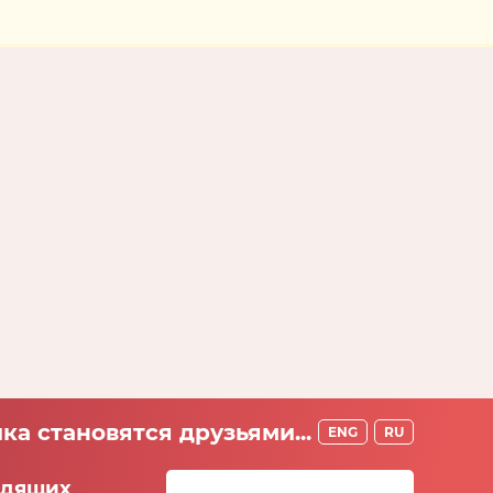
ка становятся друзьями...
ENG
RU
идящих