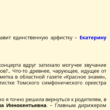
авит единственную арфистку –
Екатерину
онцерта вдруг затихало могучее звучание
в?.. Что-то древнее, чарующее, идущее от
метка в областной газете «Красное знамя»,
тистке Томского симфонического оркестра
о я точно решила вернуться к родителям, в
на Иннокентьевна
. – Главным дирижером