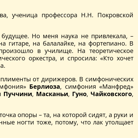
ва, ученица профессора Н.Н. Покровской
 будущее. Но меня наука не привлекала, –
 на гитаре, на балалайке, на фортепиано. В
произошло в училище. На теоретическое
ческого оркестра, и спросила: «Кто хочет
а.
мплименты от дирижеров. В симфонических
симфония»
Берлиоза
, симфония «Манфред»
ры
Пуччини
,
Масканьи
,
Гуно
,
Чайковского
,
чка опоры – та, на которой сидят, а руки и
нные ногти тоже, потому, что лак утолщает