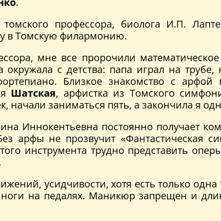
нко
.
томского профессора, биолога И.П. Лапте
ту в Томскую филармонию.
ессора, мне все пророчили математическое
а окружала с детства: папа играл на трубе,
фортепиано. Близкое знакомство с арфой 
ья
Шатская
, арфистка из Томского симфони
к, начали заниматься пять, а закончила я одн
ерина Иннокентьевна постоянно получает ко
. Без арфы не прозвучит «Фантастическая 
 этого инструмента трудно представить опе
…
жений, усидчивости, хотя есть только одна то
 а ноги на педалях. Маникюр запрещен и дли