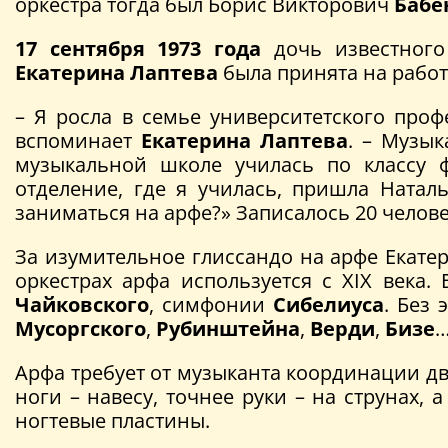
оркестра тогда был Борис Викторович
Бабе
17 сентября 1973 года
дочь известного 
Екатерина Лаптева
была принята на рабо
– Я росла в семье университетского проф
вспоминает
Екатерина Лаптева
. – Музык
музыкальной школе училась по классу 
отделение, где я училась, пришла Натал
заниматься на арфе?» Записалось 20 челове
За изумительное глиссандо на арфе Екат
оркестрах арфа используется с XIX века
Чайковского
, симфонии
Сибелиуса
. Без
Мусоргского
,
Рубинштейна
,
Верди
,
Бизе
Арфа требует от музыканта координации дви
ноги – навесу, точнее руки – на струнах,
ногтевые пластины.