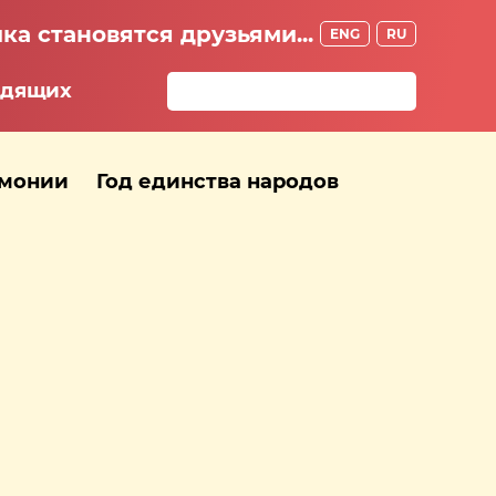
ка становятся друзьями...
ENG
RU
идящих
рмонии
Год единства народов