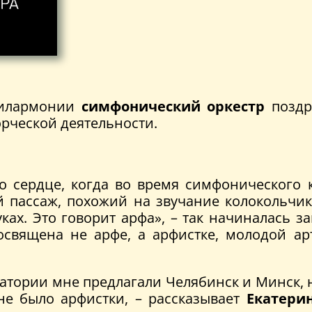
илармонии
симфонический оркестр
поздр
орческой деятельности.
о сердце, когда во время симфонического к
й пассаж, похожий на звучание колокольчико
ках. Это говорит арфа», – так начиналась за
освящена не арфе, а арфистке, молодой ар
тории мне предлагали Челябинск и Минск, н
не было арфистки, – рассказывает
Екатери