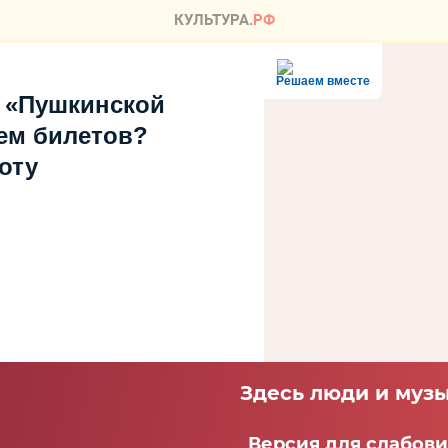
Решаем вместе
 «Пушкинской
ем билетов?
оту
Здесь люди и музы
Версия для слабов