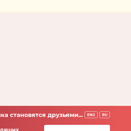
ка становятся друзьями...
ENG
RU
идящих