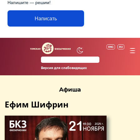
Напишите — решим!
Написать
ENG
RU
Версия для слабовидящих
Афиша
Ефим Шифрин