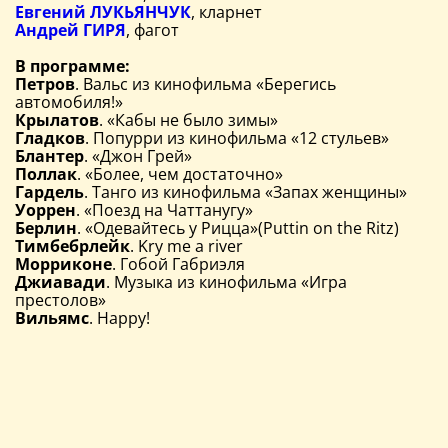
Евгений ЛУКЬЯНЧУК
, кларнет
Андрей ГИРЯ
, фагот
В программе:
Петров
. Вальс из кинофильма «Берегись
автомобиля!»
Крылатов
. «Кабы не было зимы»
Гладков
. Попурри из кинофильма «12 стульев»
Блантер
. «Джон Грей»
Поллак
. «Более, чем достаточно»
Гардель
. Танго из кинофильма «Запах женщины»
Уоррен
. «Поезд на Чаттанугу»
Берлин
. «Одевайтесь у Рицца»(Puttin on the Ritz)
Тимбебрлейк
. Kry me a river
Морриконе
. Гобой Габриэля
Джиавади
. Музыка из кинофильма «Игра
престолов»
Вильямс
. Happy!