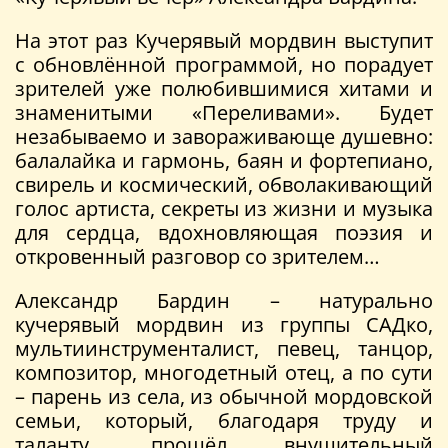
На этот раз Кучерявый мордвин выступит
с обновлённой программой, но порадует
зрителей уже полюбившимися хитами и
знаменитыми «Переливами». Будет
незабываемо и завораживающе душевно:
балалайка и гармонь, баян и фортепиано,
свирель и космический, обволакивающий
голос артиста, секреты из жизни и музыка
для сердца, вдохновляющая поэзия и
откровенный разговор со зрителем…
Александр Бардин – натурально
кучерявый мордвин из группы САДко,
мультиинструменталист, певец, танцор,
композитор, многодетный отец, а по сути
– парень из села, из обычной мордовской
семьи, который, благодаря труду и
таланту, прошёл внушительный