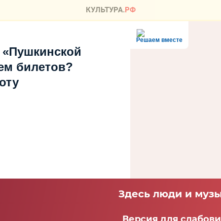
Решаем вместе
 «Пушкинской
ем билетов?
оту
Здесь люди и музы
Версия для слабов