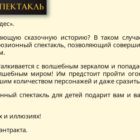
дес».
ающую сказочную историю? В таком случае,
люзионный спектакль, позволяющий соверши
м.
талкивается с волшебным зеркалом и попада
лшебным миром! Им предстоит пройти огонь
шим количеством персонажей и даже сразитьс
нный спектакль для детей подарит вам и ва
х и иллюзиях!
антракта.