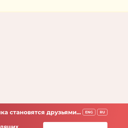
ка становятся друзьями...
ENG
RU
идящих