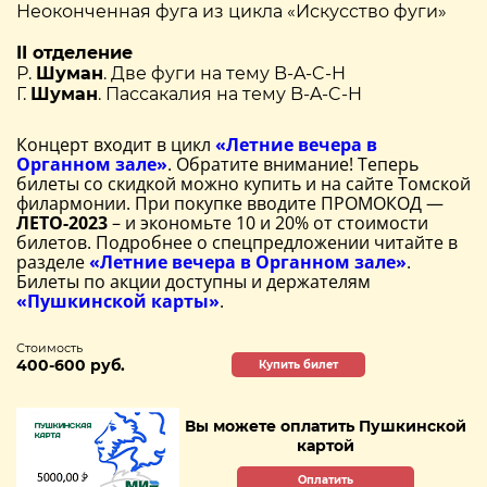
Неоконченная фуга из цикла «Искусство фуги»
II отделение
Р.
Шуман
. Две фуги на тему B-A-C-H
Г.
Шуман
. Пассакалия на тему B-A-C-H
Концерт входит в цикл
«Летние вечера в
Органном зале»
. Обратите внимание! Теперь
билеты со скидкой можно купить и на сайте Томской
филармонии. При покупке вводите ПРОМОКОД —
ЛЕТО-2023
– и экономьте 10 и 20% от стоимости
билетов. Подробнее о спецпредложении читайте в
разделе
«Летние вечера в Органном зале»
.
Билеты по акции доступны и держателям
«Пушкинской карты»
.
Стоимость
400-600 руб.
Купить билет
Вы можете оплатить Пушкинской
картой
Оплатить