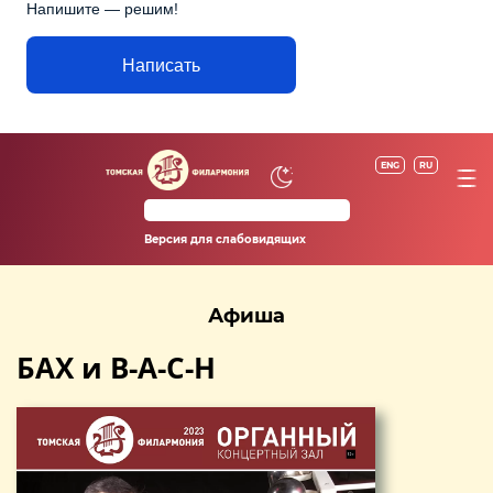
Напишите — решим!
Написать
ENG
RU
Версия для слабовидящих
Афиша
БАХ и B-A-C-H