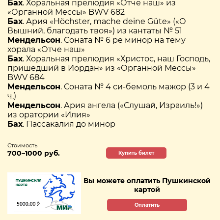
Бах
. Хоральная прелюдия «Отче наш» из
«Органной Мессы» BWV 682
Бах
. Ария «Höchster, mache deine Güte» («О
Вышний, благодать твоя») из кантаты № 51
Мендельсон
. Соната № 6 ре минор на тему
хорала «Отче наш»
Бах
. Хоральная прелюдия «Христос, наш Господь,
пришедший в Иордан» из «Органной Мессы»
BWV 684
Мендельсон
. Соната № 4 си-бемоль мажор (3 и 4
ч.)
Мендельсон
. Ария ангела («Слушай, Израиль!»)
из оратории «Илия»
Бах
. Пассакалия до минор
Стоимость
700–1000 руб.
Купить билет
Вы можете оплатить Пушкинской
картой
Оплатить