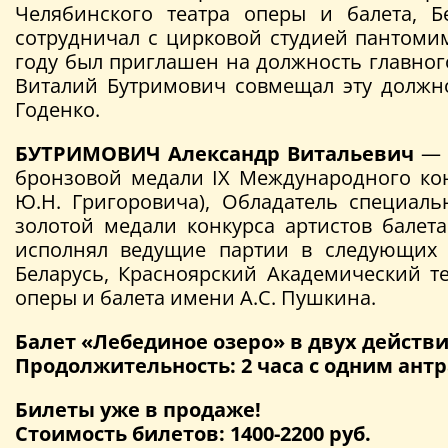
Челябинского театра оперы и балета, Б
сотрудничал с цирковой студией пантоми
году был приглашен на должность главного
Виталий Бутримович совмещал эту должно
Годенко.
БУТРИМОВИЧ Александр Витальевич
— в
бронзовой медали IX Международного кон
Ю.Н. Григоровича), Обладатель специал
золотой медали конкурса артистов балета
исполнял ведущие партии в следующих 
Беларусь, Красноярский Академический т
оперы и балета имени А.С. Пушкина.
Балет «Лебединое озеро» в двух действ
Продолжительность: 2 часа с одним ант
Билеты уже в продаже!
Стоимость билетов: 1400-2200 руб.