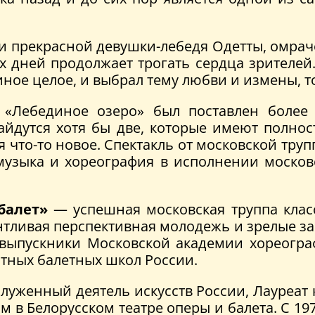
 прекрасной девушки-лебедя Одетты, омрач
х дней продолжает трогать сердца зрителей
иное целое, и выбрал тему любви и измены, т
 «Лебединое озеро» был поставлен более
айдутся хотя бы две, которые имеют полнос
я что-то новое. Спектакль от московской тр
музыка и хореография в исполнении москов
балет»
— успешная московская труппа класс
нтливая перспективная молодежь и зрелые з
выпускники Московской академии хореограф
стных балетных школ России.
луженный деятель искусств России, Лауреат 
м в Белорусском театре оперы и балета. С 1