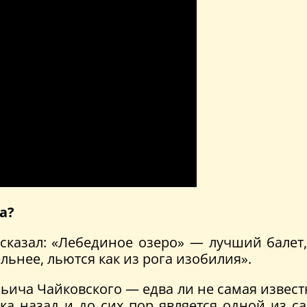
а?
сказал: «Лебединое озеро» — лучший балет
льнее, льются как из рога изобилия».
льича Чайковского — едва ли не самая извес
ека назад и до сих пор является одной из 