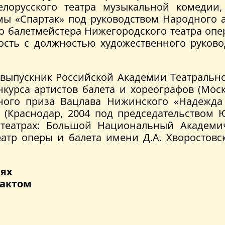
елорусского театра музыкальной комедии,
мы «Спартак» под руководством Народного а
 балетмейстера Нижегородского театра оперы
сть с должностью художественного руково
ыпускник Российской Академии Театральног
курса артистов балета и хореографов (Моск
ьного приза Вацлава Нижинского «Надежда 
 (Краснодар, 2004 под председательством 
театрах: Большой Национальный Академич
еатр оперы и балета имени Д.А. Хворостовс
иях
рактом