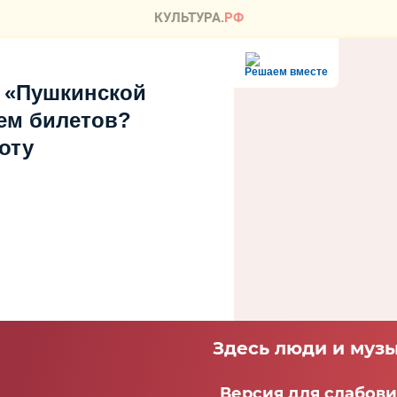
Решаем вместе
 «Пушкинской
ем билетов?
оту
Здесь люди и музы
Версия для слабов