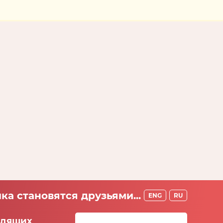
ка становятся друзьями...
ENG
RU
идящих