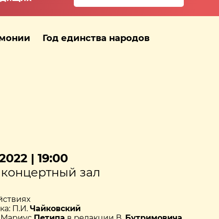
рмонии
Год единства народов
2022 | 19:00
концертный зал
ействиях
а: П.И.
Чайковский
 Мариус
Петипа
в редакции В.
Бутримовича