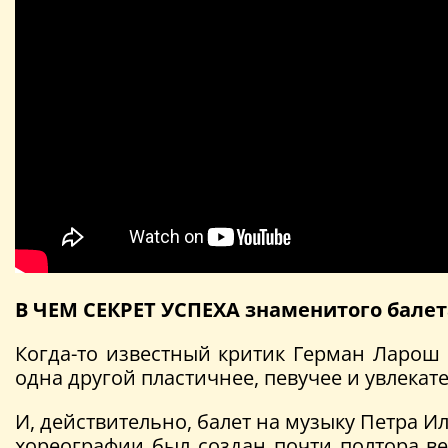
В ЧЕМ СЕКРЕТ УСПЕХА знаменитого балет
Когда-то известный критик Герман Ларош 
одна другой пластичнее, певучее и увлекате
И, действительно, балет на музыку Петра И
хореографии был создан почти полтора в