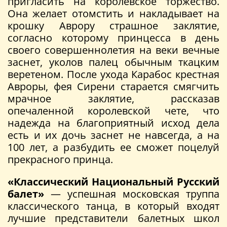
пригласить на королевское торжество.
Она желает отомстить и накладывает на
крошку Аврору страшное заклятие,
согласно которому принцесса в день
своего совершеннолетия на веки вечные
заснет, уколов палец обычным ткацким
веретеном. После ухода Карабос крестная
Авроры, фея Сирени старается смягчить
мрачное заклятие, рассказав
опечаленной королевской чете, что
надежда на благоприятный исход дела
есть и их дочь заснет не навсегда, а на
100 лет, а разбудить ее сможет поцелуй
прекрасного принца.
«Классический Национальный Русский
балет»
— успешная московская труппа
классического танца, в который входят
лучшие представители балетных школ