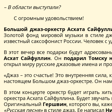
– В области выступали?
С огромным удовольствием!
Большой джаз-оркестр Асхата Сайфулл
Золотой фонд мировой музыки в стиле д
известный саксофонист России. Человек с
В этот вечер все подарки будут адресова
Асхат Сайфуллин
. Он
подарил Томску 
открыл миру русские джазовые имена и прод
«Джаз – это счастье! Это внутренняя сила,
настоящем Большом джаз-оркестре. Он нам п
В этом концерте оркестр будет играть хит
оркестра Асхата Сайфуллина. Будет звучать
Оригинальный
Гершвин
, которого вы, ка
«Русская песня»
в стиле джаз. Ее написал
Ни