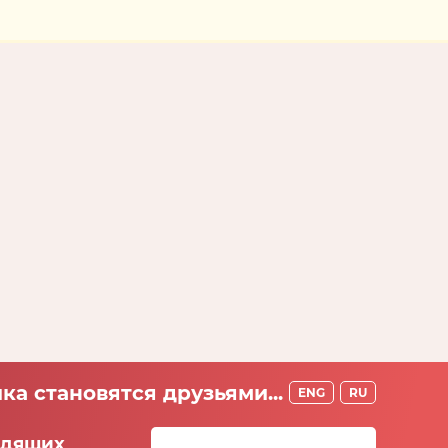
ка становятся друзьями...
ENG
RU
идящих