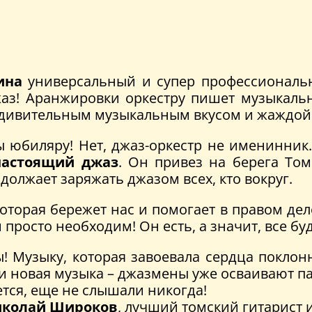
ина
универсальный и супер профессиональ
жаз! Аранжировки оркестру пишет музыкаль
 удивительным музыкальным вкусом и жаждой 
ны юбиляру! Нет, джаз-оркестр не именинник
настоящий джаз
. Он привез на берега То
олжает заряжать джазом всех, кто вокруг.
 которая бережет нас и помогает в правом дел
росто необходим! Он есть, а значит, все буд
ы! Музыку, которая завоевала сердца покло
 и новая музыка – джазмены уже осваивают п
жется, еще не слышали никогда!
колай Широков
, лучший томский гитарист 