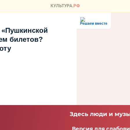
Решаем вместе
 «Пушкинской
ем билетов?
оту
Здесь люди и музы
Версия для слабов