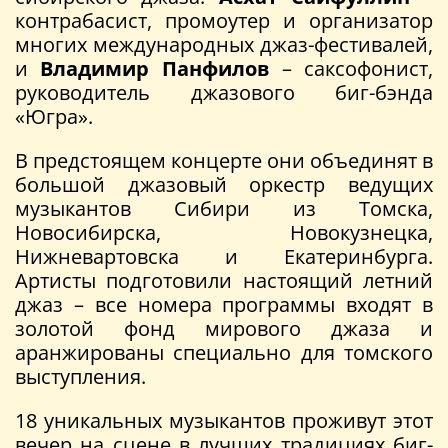
контрабасист, промоутер и организатор
многих международных джаз-фестивалей,
и
Владимир Панфилов
– саксофонист,
руководитель джазового биг-бэнда
«Югра».
В предстоящем концерте они объединят в
большой джазовый оркестр ведущих
музыкантов Сибири из Томска,
Новосибирска, Новокузнецка,
Нижневартовска и Екатеринбурга.
Артисты подготовили настоящий летний
джаз – все номера программы входят в
золотой фонд мирового джаза и
аранжированы специально для томского
выступления.
18 уникальных музыкантов проживут этот
вечер на сцене в лучших традициях биг-