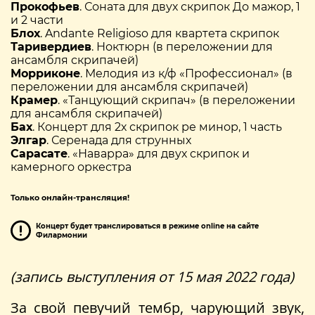
Прокофьев
. Соната для двух скрипок До мажор, 1
и 2 части
Блох
. Andante Religioso для квартета скрипок
Таривердиев
. Ноктюрн (в переложении для
ансамбля скрипачей)
Морриконе
. Мелодия из к/ф «Профессионал» (в
переложении для ансамбля скрипачей)
Крамер
. «Танцующий скрипач» (в переложении
для ансамбля скрипачей)
Бах
. Концерт для 2х скрипок ре минор, 1 часть
Элгар
. Серенада для струнных
Сарасате
. «Наварра» для двух скрипок и
камерного оркестра
Только онлайн-трансляция!
Концерт будет транслироваться в режиме online на сайте
Филармонии
(запись выступления от 15 мая 2022 года)
За свой певучий тембр, чарующий звук,