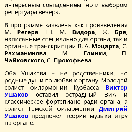
интересным совпадением, но и выбором
репертуара вечера.
В программе заявлены как произведения
М.
Регера
, Ш. М.
Видора
, Ж.
Бре
,
написанные специально для органа, так и
органные транскрипции В. А.
Моцарта
, С.
Рахманинова
, М.
Глинки
, П.
Чайковского
, С.
Прокофьева
.
Оба Ушакова – не родственники, но
родные души по любви к органу. Молодой
солист филармонии Кузбасса
Виктор
Ушаков
оставил эстрадный ВИА и
классическое фортепиано ради органа, а
солист Томской филармонии
Дмитрий
Ушаков
предпочел теории музыки игру
на органе.