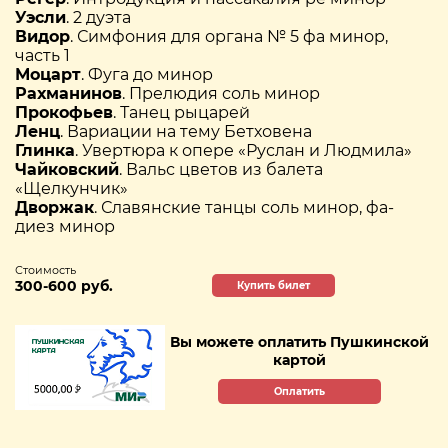
Уэсли
. 2 дуэта
Видор
. Симфония для органа № 5 фа минор,
часть 1
Моцарт
. Фуга до минор
Рахманинов
. Прелюдия соль минор
Прокофьев
. Танец рыцарей
Ленц
. Вариации на тему Бетховена
Глинка
. Увертюра к опере «Руслан и Людмила»
Чайковский
. Вальс цветов из балета
«Щелкунчик»
Дворжак
. Славянские танцы соль минор, фа-
диез минор
Стоимость
300-600 руб.
Купить билет
Вы можете оплатить Пушкинской
картой
Оплатить