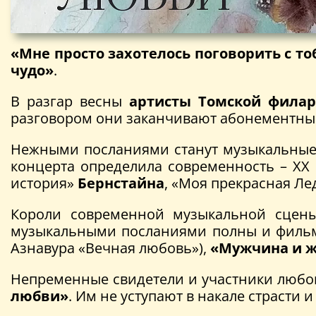
«Мне просто захотелось поговорить с то
чудо»
.
В разгар весны
артисты
Томской фила
разговором они заканчивают абонементн
Нежными посланиями станут музыкальные 
концерта определила современность – ХХ 
история»
Бернстайна
, «Моя прекрасная Л
Короли современной музыкальной сцен
музыкальными посланиями полны и филь
Азнавура «Вечная любовь»),
«Мужчина и 
Непременные свидетели и участники любо
любви»
. Им не уступают в накале страсти 