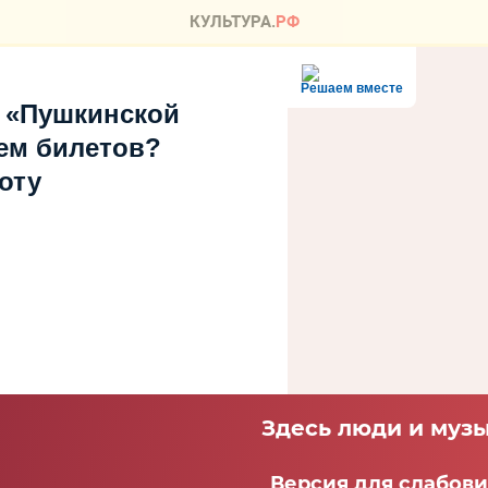
Решаем вместе
 «Пушкинской
ем билетов?
оту
Здесь люди и музы
Версия для слабов