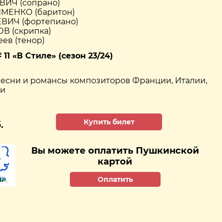
ИЧ (сопрано)
ИМЕНКО (баритон)
ВИЧ (фортепиано)
В (скрипка)
ев (тенор)
1 «В Стиле» (сезон 23/24)
есни и романсы композиторов Франции, Италии,
ии
Купить билет
.
Вы можете оплатить Пушкинской
картой
Оплатить