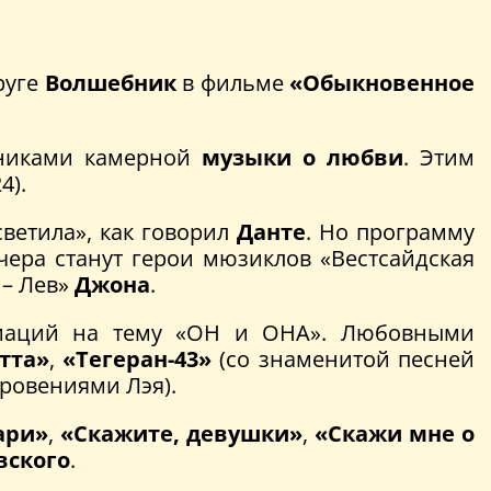
руге
Волшебник
в фильме
«Обыкновенное
нниками камерной
музыки о любви
. Этим
4).
ветила», как говорил
Данте
. Но программу
чера станут герои мюзиклов «Вестсайдская
 – Лев»
Джона
.
риаций на тему «ОН и ОНА». Любовными
тта»
,
«Тегеран-43»
(со знаменитой песней
ровениями Лэя).
ари»
,
«Скажите, девушки»
,
«Скажи мне о
вского
.