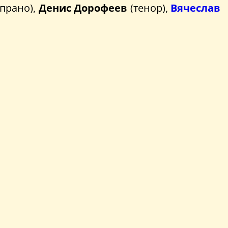
прано),
Денис Дорофеев
(тенор),
Вячеслав