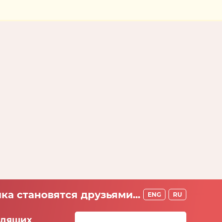
ка становятся друзьями...
ENG
RU
идящих