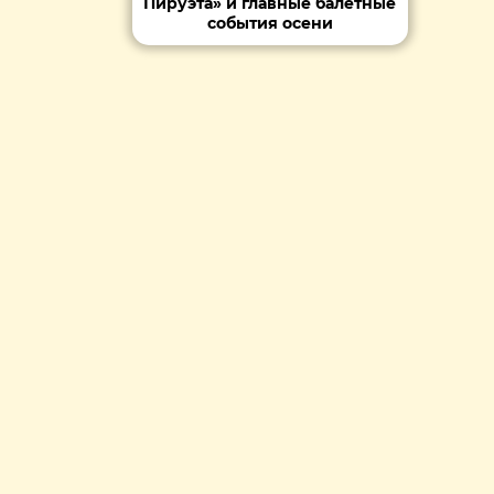
Пируэта» и главные балетные
события осени