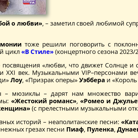
бой о любви»
, – заметил своей любимой суп
рмонии
тоже решили поговорить с покло
ый цикл
«В Стиле»
(концертного сезона 2023/2
посвящения «любви, что движет Солнце и с
и ХХI век. Музыкальными VIP–персонами ве
еди»
Лоу
, «Призрак оперы»
Уэббера
и «Король
ы – мюзиклы – дарят нам множество ва
мы:
«Жестокий романс»
,
«Ромео и Джулье
женщина»
(с прелестными музыкальными отк
вных историй – неаполитанские песни:
«Кат
и нежных грезах песни
Пиаф
,
Пуленка
,
Дунае