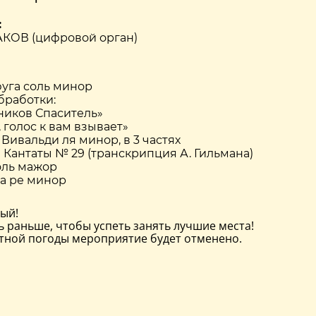
:
КОВ (цифровой орган)
уга соль минор
работки:
ников Спаситель»
голос к вам взывает»
 Вивальди ля минор, в 3 частях
Кантаты № 29 (транскрипция А. Гильмана)
оль мажор
га ре минор
ный!
ь раньше, чтобы успеть занять лучшие места!
стной погоды мероприятие будет отменено.