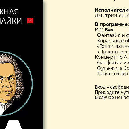
Исполнители
Дмитрий УША
В программе:
И.С.
Бах
Фантазия и ф
Хоральные об
«Гряди, языч
«Проснитесь, 
Концерт по А.
Синфония из 
Фуга-жига С
Токката и фу
Вход – свобод
Приходите чут
В случае нена