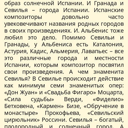
образ солнечной Испании. И Гранада и
Севилья – города Испании. Испанские
композиторы довольно часто
увековечивают названия родных городов
в своих произведениях. И. Альбенис тоже
любил это дело. Помимо Севильи и
Гранады, у Альбениса есть Каталония,
Астурия, Кадис, Альмерия, Лавапьес – все
это различные города и местности
Испании, которым композитор посвятил
свои произведения. А чем знаменита
Севилья? В Севилье происходит действие
как минимум семи знаменитых опер:
«Дон Жуан» и «Свадьба Фигаро» Моцарта,
«Сила судьбы» Верди, «Фиделио»
Бетховена, «Кармен» Бизе, «Обручение в
монастыре» Прокофьева, «Севильский
цирюльник» Россини. Севилья – богатый,
плодородный и солнечный город. А