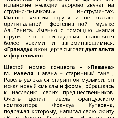
испанские мелодии здорово звучат на
струнно-смычковых инструментах.
Именно «магии струн» и не хватает
оригинальной фортепианной музыке
Альбениса. Именно с помощью «магии
струн» его произведения становятся
более яркими и запоминающимися.
«Гранаду»
в концерте сыграет
дуэт альта
и фортепиано
.
Шестой номер концерта –
«Павана»
М. Равеля
. Павана – старинный танец.
Равель увлекался старинной музыкой, он
искал новый смыслы и формы, обращаясь
к наследию своих предшественников.
Очень ценил Равель французского
композитора Франсуа Куперена,
подражая которому, написал свою сюиту
«В гробнице Куперена». «Павана на