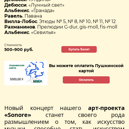
Дебюсси
. «Лунный свет»
Альбенис
. «Гранада»
Равель
. Павана
Вилла-Лобос
. Этюды № 5, № 8, № 10, № 11, № 12
Рахманинов
. Прелюдии G-dur, gis-moll, fis-moll
Альбенис
. «Севилья»
Стоимость
500–900 руб.
Купить билет
Вы можете оплатить Пушкинской
картой
Оплатить
Новый концерт нашего
арт-проекта
«Sonore»
станет своего рода
размышлением о том, как искусство
музыки способно стать искусством