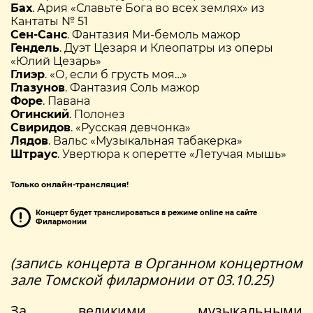
Бах
. Ария «Славьте Бога во всех землях» из
Кантаты № 51
Сен-Санс
. Фантазия Ми-бемоль мажор
Гендель
. Дуэт Цезаря и Клеопатры из оперы
«Юлий Цезарь»
Глиэр
. «О, если б грусть моя…»
Глазунов
. Фантазия Соль мажор
Форе
. Павана
Огинский
. Полонез
Свиридов
. «Русская девчонка»
Лядов
. Вальс «Музыкальная табакерка»
Штраус
. Увертюра к оперетте «Летучая мышь»
Только онлайн-трансляция!
Концерт будет транслироваться в режиме online на сайте
Филармонии
(запись концерта в Органном концертном
зале Томской филармонии от 03.10.25)
За великими музыкальными