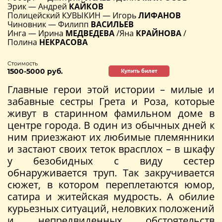
Эрик — Андрей
КАЙКОВ
Полицейский КУВЫКИН — Игорь
ЛИФАНОВ
Чиновник — Филипп
ВАСИЛЬЕВ
Инга — Ирина
МЕДВЕДЕВА
/Яна
КРАЙНОВА
/
Полина
НЕКРАСОВА
Стоимость
1500-5000 руб.
Купить билет
Главные герои этой истории – милые и
забавные сестры Грета и Роза, которые
живут в старинном фамильном доме в
центре города. В один из обычных дней к
ним приезжают их любимые племянники
и застают своих теток врасплох – в шкафу
у безобидных с виду сестер
обнаруживается труп. Так закручивается
сюжет, в котором переплетаются юмор,
сатира и житейская мудрость. А обилие
курьезных ситуаций, неловких положений
и непредвиденных обстоятельств