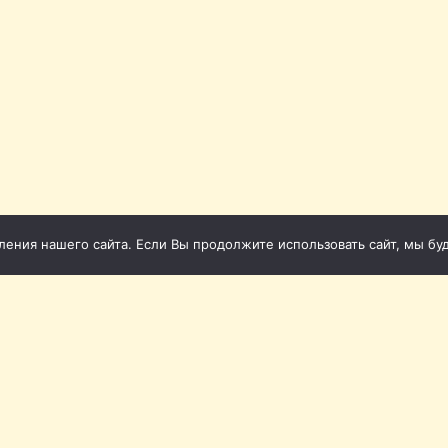
ния нашего сайта. Если Вы продолжите использовать сайт, мы буде
 2011-2026
Св
1-86
фона (Томск): 20-20-72, 20-