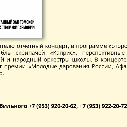
ителю отчетный концерт, в программе котор
мбль скрипачей «Каприс», перспективны
й и народный оркестры школы. В концерте
ат премии «Молодые дарования России, Афа
р.
бильного +7 (953) 920-20-62, +7 (953) 922-20-72