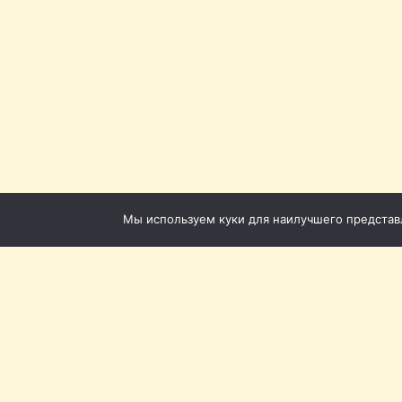
Мы используем куки для наилучшего представле
Томская филармония ©
Приёмная: +7 (3822) 51-5
Кассы с городского теле