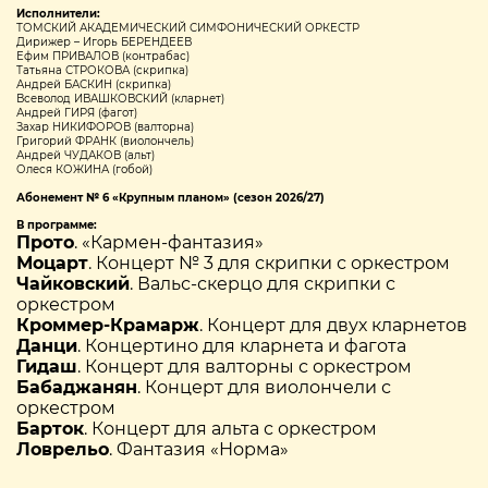
Исполнители:
ТОМСКИЙ АКАДЕМИЧЕСКИЙ СИМФОНИЧЕСКИЙ ОРКЕСТР
Дирижер – Игорь БЕРЕНДЕЕВ
Ефим ПРИВАЛОВ (контрабас)
Татьяна СТРОКОВА (скрипка)
Андрей БАСКИН (скрипка)
Всеволод ИВАШКОВСКИЙ (кларнет)
Андрей ГИРЯ (фагот)
Захар НИКИФОРОВ (валторна)
Григорий ФРАНК (виолончель)
Андрей ЧУДАКОВ (альт)
Олеся КОЖИНА (гобой)
Абонемент № 6 «Крупным планом» (сезон 2026/27)
В программе:
Прото
. «Кармен-фантазия»
Моцарт
. Концерт № 3 для скрипки с оркестром
Чайковский
. Вальс-скерцо для скрипки с
оркестром
Кроммер-Крамарж
. Концерт для двух кларнетов
Данци
. Концертино для кларнета и фагота
Гидаш
. Концерт для валторны с оркестром
Бабаджанян
. Концерт для виолончели с
оркестром
Барток
. Концерт для альта с оркестром
Ловрельо
. Фантазия «Норма»