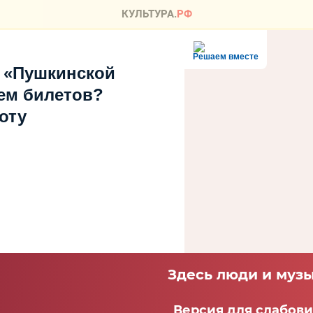
Решаем вместе
 «Пушкинской
ем билетов?
оту
Здесь люди и музы
Версия для слабов