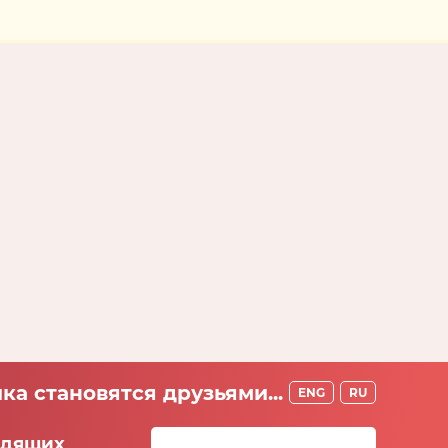
ка становятся друзьями...
ENG
RU
идящих