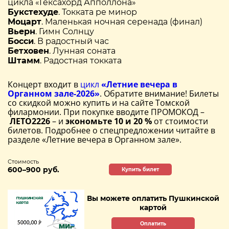
цикла «Гексахорд Апполлона»
Букстехуде
. Токката ре минор
Моцарт
. Маленькая ночная серенада (финал)
Вьерн
. Гимн Солнцу
Босси
. В радостный час
Бетховен
. Лунная соната
Штамм
. Радостная токката
Концерт входит в
цикл
«Летние вечера в
Органном зале-2026»
. Обратите внимание! Билеты
со скидкой можно купить и на сайте Томской
филармонии. При покупке вводите ПРОМОКОД –
ЛЕТО2226
– и
экономьте 10 и 20 %
от стоимости
билетов. Подробнее о спецпредложении читайте в
разделе «Летние вечера в Органном зале».
Стоимость
600–900 руб.
Купить билет
Вы можете оплатить Пушкинской
картой
Оплатить