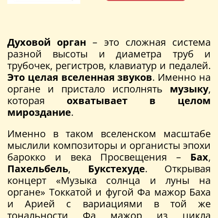
Духовой орган
– это сложная система
разной высоты и диаметра труб и
трубочек, регистров, клавиатур и педалей.
Это целая вселенная звуков
. Именно на
органе и пристало исполнять
музыку
,
которая
охватывает в целом
мироздание
.
Именно в таком вселенском масштабе
мыслили композиторы и органисты эпохи
барокко и века Просвещения –
Бах
,
Пахельбель
,
Букстехуде
. Открывая
концерт «Музыка солнца и луны на
органе» Токкатой и фугой Фа мажор Баха
и Арией с вариациями в той же
тональности Фа мажор из цикла