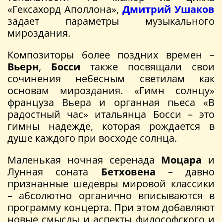
«Гексахорд Аполлона»,
Дмитрий Ушаков
задает параметры музыкального
мироздания.
Композиторы более поздних времен –
Вьерн
,
Босси
также посвящали свои
сочинения небесным светилам как
основам мироздания. «Гимн солнцу»
француза Вьера и органная пьеса «В
радостный час» итальянца Босси – это
гимны надежде, которая рождается в
душе каждого при восходе солнца.
Маленькая ночная серенада
Моцара
и
Лунная соната
Бетховена
– давно
признанные шедевры мировой классики
– абсолютно органично вписываются в
программу концерта. При этом добавляют
новые смыслы и аспекты философского и