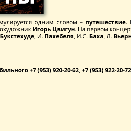
улируется одним словом –
путешествие
.
еохудожник
Игорь Цвигун
. На первом конце
Букстехуде
, И.
Пахебеля
, И.С.
Баха
, Л.
Вьер
бильного +7 (953) 920-20-62, +7 (953) 922-20-72