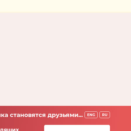
ка становятся друзьями...
ENG
RU
идящих