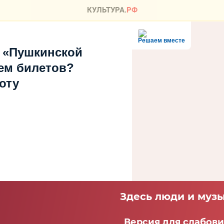
Решаем вместе
 «Пушкинской
ем билетов?
оту
Здесь люди и музы
Версия для слабов