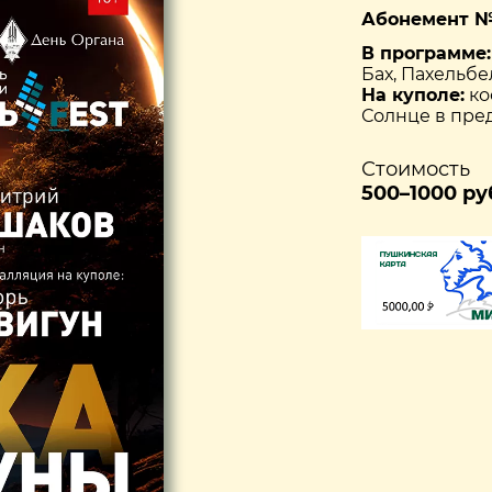
Абонемент № 
В программе:
Бах, Пахельбел
На куполе:
ко
Солнце в пре
Стоимость
500–1000 ру