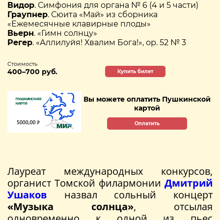
Видор
. Симфония для органа № 6 (4 и 5 части)
Граупнер
. Сюита «Май» из сборника
«Ежемесячные клавирные плоды»
Вьерн
. «Гимн солнцу»
Регер
. «Аллилуйя! Хвалим Бога!», ор. 52 № 3
Стоимость
400–700 руб.
Купить билет
Вы можете оплатить Пушкинской
картой
Оплатить
Лауреат международных конкурсов,
органист Томской филармонии
Дмитрий
Ушаков
назвал сольный концерт
«Музыка солнца»
, отсылая
одновременно к одной из пьес