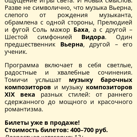
ощущение игры света. И новых смыслов.
Разве не символично, что музыка Вьерна,
слепого от рождения музыканта,
обрамлена с одной стороны, Прелюдией
и фугой Соль мажор
Баха
, а с другой –
Шестой симфонией
Видора
. Один
предшественник
Вьерна
, другой – его
ученик.
Программа включает в себя светлые,
радостные и хвалебные сочинения.
Томичи услышат
музыку барочных
композиторов
и музыку
композиторов
XIX века
разных стилей: от раннего
сдержанного до мощного и красочного
романтизма.
Билеты уже в продаже!
Стоимость билетов: 400–700 руб.