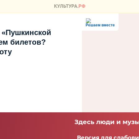
Решаем вместе
 «Пушкинской
ем билетов?
оту
Здесь люди и музы
Версия для слабов