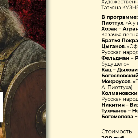
Художественн
Татьяна КУЗН
В программе:
Пиоттух
. «А 
Хозак – Агра
Казачья песня
Братья Покра
Цыганов
. «О
Русская народ
Фельдман –
будущего»
Кац – Дыхов
Богословский
Мокроусов
. 
А. Пиоттуха)
Колмановски
Русская народ
Никитин
–
Ви
Тухманов – 
Богомолова –
Стоимость