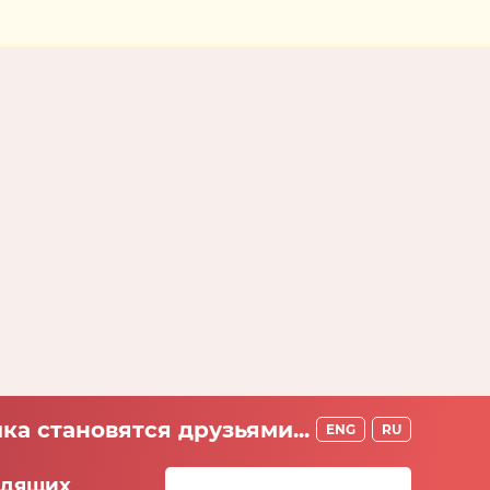
ка становятся друзьями...
ENG
RU
идящих