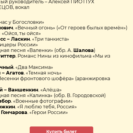
ый руководитель – Алексей ПИОТТУХ
ЕЦОВ, вокал
у нас у Богословки»
нович
. «Вечный огонь» («От героев былых времён»)
 «Ойся, ты ойся»
сс – Ласкин
. «Три танкиста»
фицеры России»
ная песня «Валенки» (обр. А.
Шалова
)
Риттер
. Романс Нины из кинофильма «Мы из
ичный
. «Два Максима»
 – Агатов
. «Темная ночь»
«Песенки фронтового шофёра» (аранжировка
й – Ваншенкин
. «Алёша»
ная песня «Калинка» (обр. В. Городовской)
збор
. «Военные фотографии»
Ножкин
. «Я люблю тебя, Россия»
 Гончарова
. «Герои России»
Купить билет