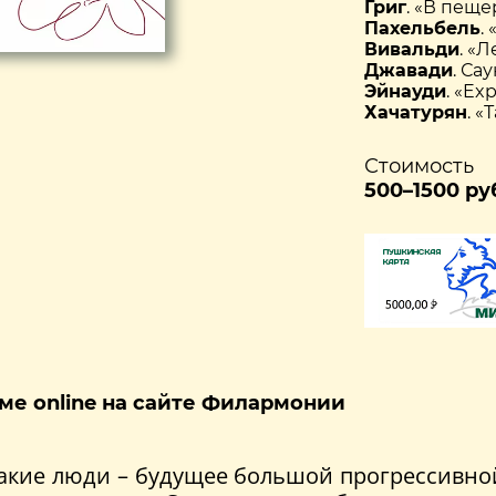
Григ
. «В пеще
Пахельбель
.
Вивальди
. «
Джавади
. Са
Эйнауди
. «Ex
Хачатурян
. «
Стоимость
500–1500 ру
ме online на сайте Филармонии
Такие люди – будущее большой прогрессивной