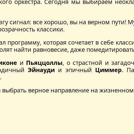
ого оркестра. Сегодня мы выбираем неокла
гу сигнал: все хорошо, вы на верном пути! М
розрачность классики.
 программу, которая сочетает в себе класс
олят найти равновесие, даже помедитировать
иконе
и
Пьяццоллы
, о страстной и загад
лодичный
Эйнауди
и эпичный
Циммер
. П
.
бы выбрать верное направление на жизненном 