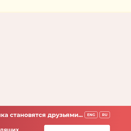
ка становятся друзьями...
ENG
RU
идящих