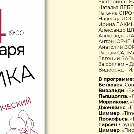
Екатерина ГЕ
Наталья ЛЕБЕ
Татьяна СТРО
Надежда ЛОС
Ирина ЛАКИНА
Александр ШТ
Александр ЛА
Антон ЮРЧЕН
Анатолий ВО
Рустам САЛМ
Евгений БАГМ
За роялем – 
Видеоряд – И
В программе:
Бетховен
. Со
Вивальди
. «
Пьяццолла
. 
Морриконе
. 
Дженкинс
. «
Циммер
. «Ti
Прокофьев
. 
Тирсен
. Саун
Циммер
. «Пи