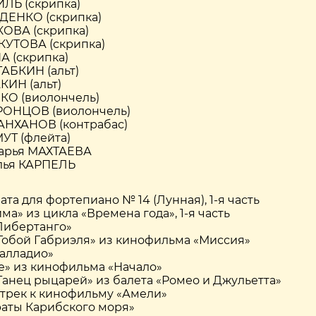
ЙЛЬ (скрипка)
ДЕНКО (скрипка)
КОВА (скрипка)
КУТОВА (скрипка)
 (скрипка)
АБКИН (альт)
КИН (альт)
КО (виолончель)
РОНЦОВ (виолончель)
АНХАНОВ (контрабас)
УТ (флейта)
Дарья МАХТАЕВА
лья КАРПЕЛЬ
ната для фортепиано № 14 (Лунная), 1-я часть
Зима» из цикла «Времена года», 1-я часть
«Либертанго»
«Гобой Габриэля» из кинофильма «Миссия»
Палладио»
me» из кинофильма «Начало»
«Танец рыцарей» из балета «Ромео и Джульетта»
дтрек к кинофильму «Амели»
раты Карибского моря»