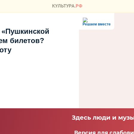
Решаем вместе
 «Пушкинской
ем билетов?
оту
Здесь люди и музы
Версия для слабов