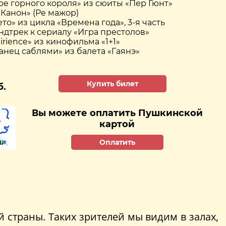
ре горного короля» из сюиты «Пер Гюнт»
 «Канон» (Ре мажор)
Лето» из цикла «Времена года», 3-я часть
ундтрек к сериалу «Игра престолов»
pirience» из кинофильма «1+1»
Танец саблями» из балета «Гаянэ»
Купить билет
б.
Вы можете оплатить Пушкинской
картой
Оплатить
 страны. Таких зрителей мы видим в залах,