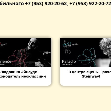
бильного +7 (953) 920-20-62, +7 (953) 922-20-72
Людовико Эйнауди –
В центре сцены – роя
конодатель неоклассики
Steinway!