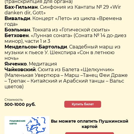
(транскрипция для органа)
Бах-Гильман
. Синфония из Кантаты № 29 «Wir
danken dir, Gott»
Вивальди
. Концерт «Лето» из цикла «Времена
года»
Боэльман
. Токката из «Готической сюиты»
Бетховен
. «Лунная соната» (Соната № 14 до-диез
минор), части 1 и 3
Мендельсон-Бартольди
. Свадебный марш из
музыки к пьесе У. Шекспира «Сон в летнюю
ночь»
Янченко
. Медитация
Чайковский
. Сюита из Балета «Щелкунчик»
(Маленькая Увертюра – Марш –Танец Феи Драже
– Трепак – Китайский и Арабский танцы – Вальс
цветов)
Стоимость
500-1000 руб.
Купить билет
Вы можете оплатить Пушкинской
картой