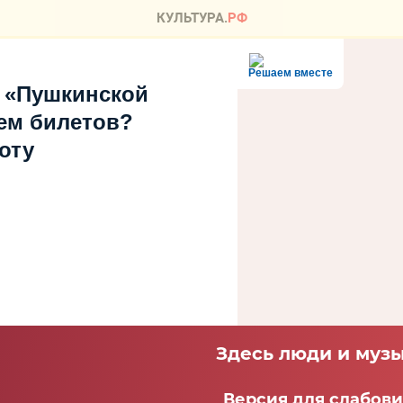
Решаем вместе
 «Пушкинской
ем билетов?
оту
Здесь люди и музы
Версия для слабов