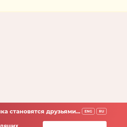
ка становятся друзьями...
ENG
RU
идящих