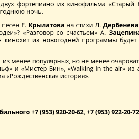
 двух фортепиано из кинофильма «Старый Н
вогоднюю ночь.
 песен Е.
Крылатова
на стихи Л.
Дербенева
деи»? «Разговор со счастьем» А.
Зацепин
н кинохит из новогодней программы будет 
 из менее популярных, но не менее очарова
ьф» и «Мистер Бин», «Walking in the air» 
ма «Рождественская история».
бильного +7 (953) 920-20-62, +7 (953) 922-20-72