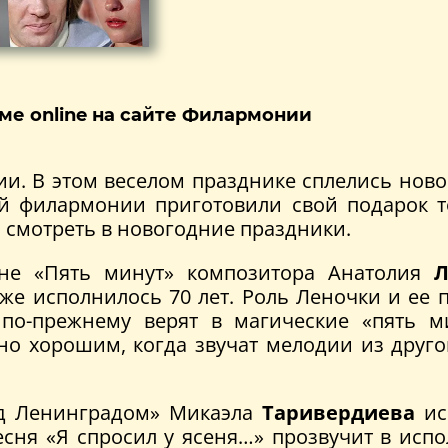
ме online на сайте Филармонии
ии. В этом веселом празднике сплелись но
ой филармонии приготовили свой подарок 
 смотреть в новогодние праздники.
сне «Пять минут» композитора Анатолия
Л
уже исполнилось 70 лет. Роль Леночки и ее
по-прежнему верят в магические «пять ми
ьно хорошим, когда звучат мелодии из друг
ад Ленинградом» Микаэла
Таривердиева
ис
есня «Я спросил у ясеня…» прозвучит в ис