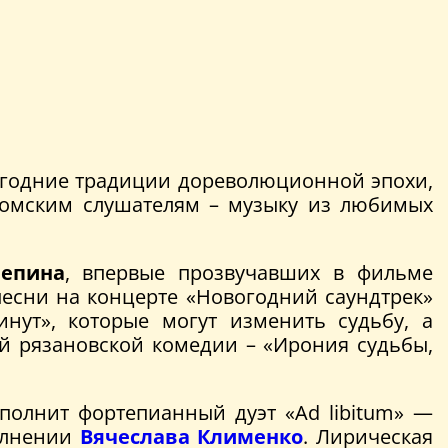
вогодние традиции дореволюционной эпохи,
томским слушателям – музыку из любимых
епина
, впервые прозвучавших в фильме
 песни на концерте «Новогодний саундтрек»
нут», которые могут изменить судьбу, а
ой рязановской комедии – «Ирония судьбы,
полнит фортепианный дуэт «Ad libitum» —
полнении
Вячеслава Клименко
. Лирическая