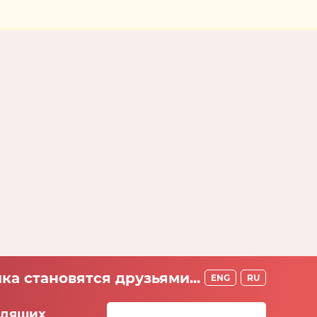
ка становятся друзьями...
ENG
RU
идящих