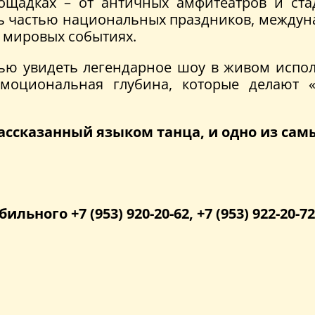
ощадках – от античных амфитеатров и ст
ь частью национальных праздников, междун
 мировых событиях.
тью увидеть легендарное шоу в живом испол
эмоциональная глубина, которые делают 
 рассказанный языком танца, и одно из с
бильного +7 (953) 920-20-62, +7 (953) 922-20-72