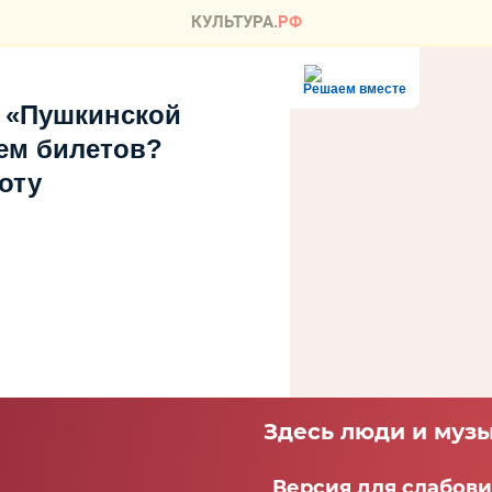
Решаем вместе
 «Пушкинской
ем билетов?
оту
Здесь люди и музы
Версия для слабов