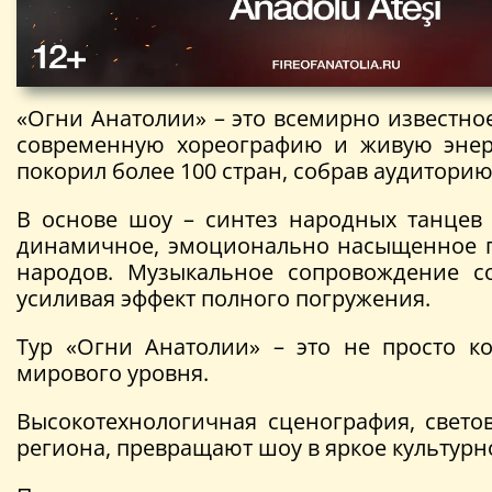
«Огни Анатолии» – это всемирно известн
современную хореографию и живую энерг
покорил более 100 стран, собрав аудитори
В основе шоу – синтез народных танцев 
динамичное, эмоционально насыщенное пол
народов. Музыкальное сопровождение с
усиливая эффект полного погружения.
Тур «Огни Анатолии» – это не просто к
мирового уровня.
Высокотехнологичная сценография, свето
региона, превращают шоу в яркое культур