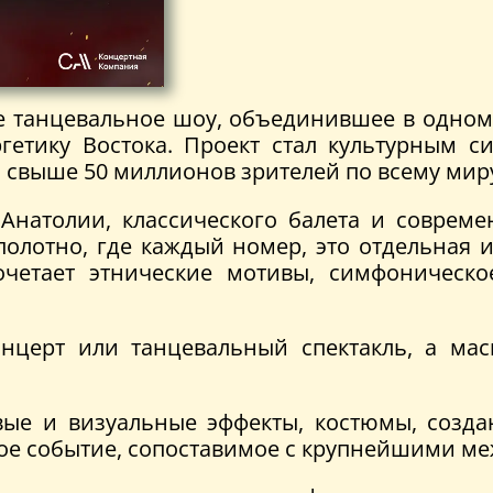
ое танцевальное шоу, объединившее в одном
етику Востока. Проект стал культурным с
ю свыше 50 миллионов зрителей по всему мир
Анатолии, классического балета и совреме
отно, где каждый номер, это отдельная ис
очетает этнические мотивы, симфоническо
онцерт или танцевальный спектакль, а мас
вые и визуальные эффекты, костюмы, созд
ное событие, сопоставимое с крупнейшими 