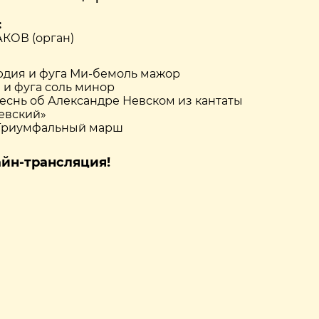
:
КОВ (орган)
юдия и фуга Ми-бемоль мажор
я и фуга соль минор
Песнь об Александре Невском из кантаты
евский»
 Триумфальный марш
айн-трансляция!