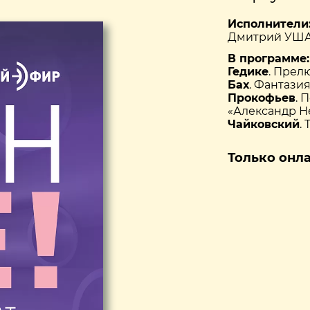
Исполнители
Дмитрий УША
В программе:
Гедике
. Прел
Бах
. Фантази
Прокофьев
. 
«Александр Н
Чайковский
.
Только онл