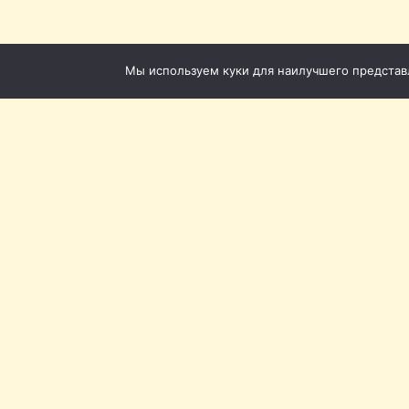
Мы используем куки для наилучшего представле
Томская филармония ©
Приёмная: +7 (3822) 51-5
Кассы с городского теле
20-62
Кассы с мобильного: +7 (
20-72
Наш адрес:
Томск, пл. 