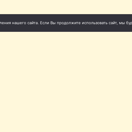
ния нашего сайта. Если Вы продолжите использовать сайт, мы буде
 2011-2026
Св
1-86
фона (Томск): 20-20-72, 20-
953) 920-20-62, +7 (953) 922-
Ленина, 12а