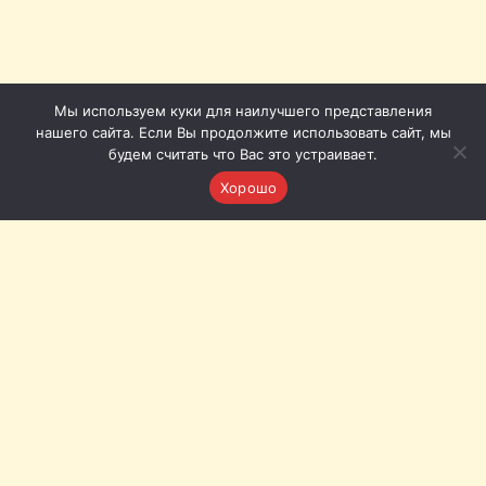
Мы используем куки для наилучшего представления
нашего сайта. Если Вы продолжите использовать сайт, мы
будем считать что Вас это устраивает.
Хорошо
Томская филармония © 2011-2026
Приёмная: +7 (3822) 51-51-86
Кассы с городского телефона (Томск): 20-20-72, 20-20-62
Кассы с мобильного: +7 (953) 920-20-62, +7 (953) 922-20-
72
Наш адрес:
Томск, пл. Ленина, 12а
Связь с нами