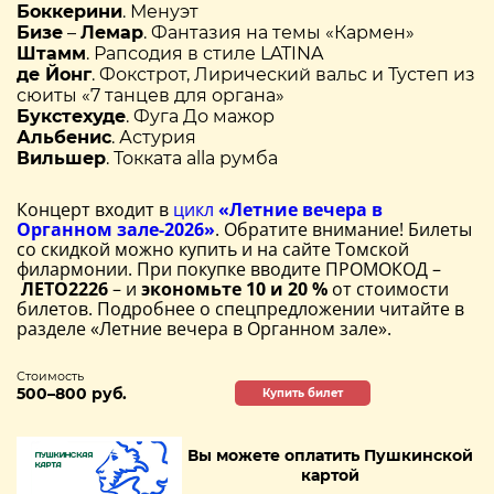
Боккерини
. Менуэт
Бизе
–
Лемар
. Фантазия на темы «Кармен»
Штамм
. Рапсодия в стиле LATINA
де Йонг
. Фокстрот, Лирический вальс и Тустеп из
сюиты «7 танцев для органа»
Букстехуде
. Фуга До мажор
Альбенис
. Астурия
Вильшер
. Токката alla румба
Концерт входит в
цикл
«Летние вечера в
Органном зале-2026»
. Обратите внимание! Билеты
со скидкой можно купить и на сайте Томской
филармонии. При покупке вводите ПРОМОКОД –
ЛЕТО2226
– и
экономьте 10 и 20 %
от стоимости
билетов. Подробнее о спецпредложении читайте в
разделе «Летние вечера в Органном зале».
Стоимость
500–800 руб.
Купить билет
Вы можете оплатить Пушкинской
картой