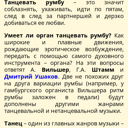
Танцевать румбу
– это значит
соблазнять, ухаживать, идти по пятам,
след в след за партнершей и дерзко
добиваться ее любви.
Умеет ли орган танцевать румбу?
Как
широкие и плавные движения,
рождающие эротическое возбуждение,
передать с помощью самого духовного
инструмента – органа? На эти вопросы
ответят А.
Вильшер
, Г.А.
Штамм
и
Дмитрий Ушаков
. Две не похожих друг
на друга вариации румбы (например, у
гамбургского органиста Вильшера ритм
румбы заложен в педали) будут
дополнены другими жанрами
танцевальной и нетанцевальной музыки.
Танец
– один из главных жанров музыки –