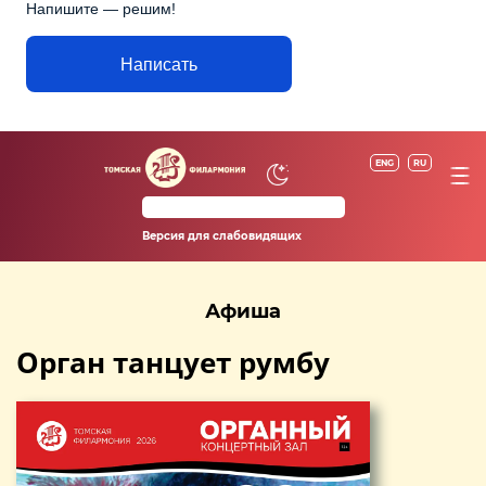
Напишите — решим!
Написать
ENG
RU
Версия для слабовидящих
Афиша
Орган танцует румбу