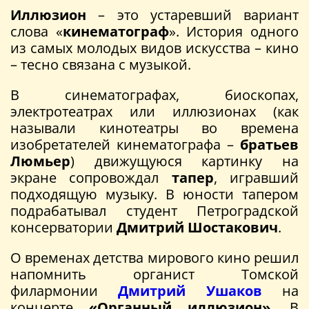
Иллюзион
– это устаревший вариант
слова «
кинематограф
». История одного
из самых молодых видов искусства – кино
– тесно связана с музыкой.
В синематографах, биоскопах,
электротеатрах или иллюзионах (как
называли кинотеатры во времена
изобретателей кинематографа –
братьев
Люмьер
) движущуюся картинку на
экране сопровождал
тапер
, игравший
подходящую музыку. В юности тапером
подрабатывал студент Петроградской
консерватории
Дмитрий Шостакович
.
О временах детства мирового кино решил
напомнить органист Томской
филармонии
Дмитрий Ушаков
на
концерте
«Органный иллюзион»
. В