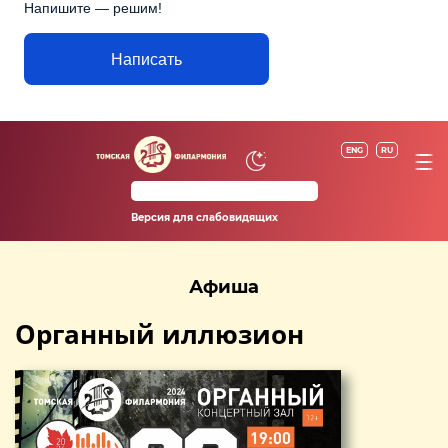
Напишите — решим!
Написать
ENG
RU
Версия для слабовидящих
Афиша
Органный иллюзион