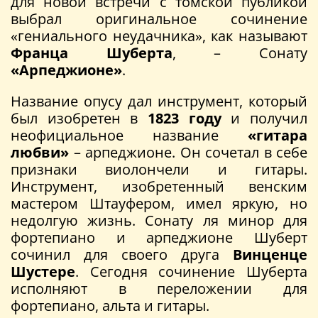
для новой встречи с томской публикой
выбрал оригинальное сочинение
«гениального неудачника», как называют
Франца Шуберта
, – Сонату
«Арпеджионе»
.
Название опусу дал инструмент, который
был изобретен в
1823 году
и получил
неофициальное название
«гитара
любви»
– арпеджионе. Он сочетал в себе
признаки виолончели и гитары.
Инструмент, изобретенный венским
мастером Штауфером, имел яркую, но
недолгую жизнь. Сонату ля минор для
фортепиано и арпеджионе Шуберт
сочинил для своего друга
Винценце
Шустере
. Сегодня сочинение Шуберта
исполняют в переложении для
фортепиано, альта и гитары.