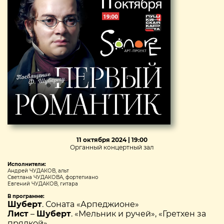
11 октября 2024 | 19:00
Органный концертный зал
Исполнители:
Андрей ЧУДАКОВ, альт
Светлана ЧУДАКОВА, фортепиано
Евгений ЧУДАКОВ, гитара
В программе:
Шуберт
. Соната «Арпеджионе»
Лист
–
Шуберт
. «Мельник и ручей», «Гретхен за
прялкой»