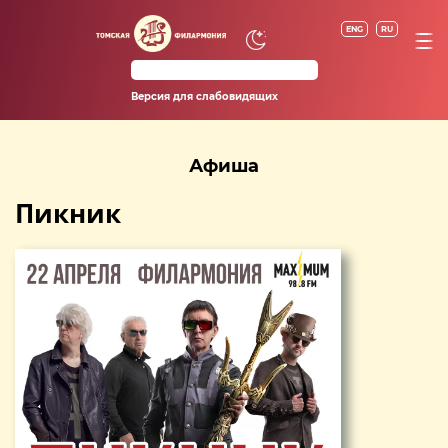
ENG
RU
Версия для слабовидящих
Афиша
Пикник