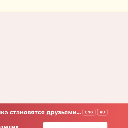
ка становятся друзьями...
ENG
RU
идящих