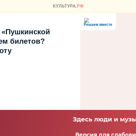
Решаем вместе
 «Пушкинской
ем билетов?
оту
Здесь люди и музы
Версия для слабов