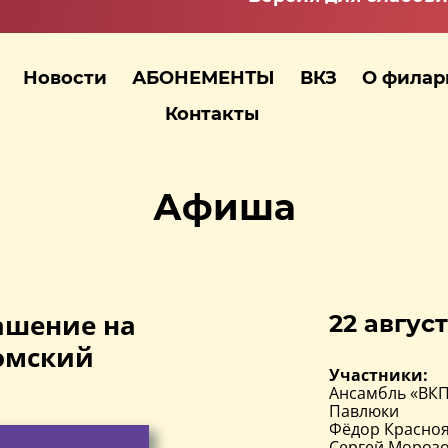
Новости
АБОНЕМЕНТЫ
ВКЗ
О фила
Контакты
Афиша
ашение на
22 август
Томский
Участники:
Ансамбль «ВКП
Павлюки
Фёдор Красно
Сергей Мороз