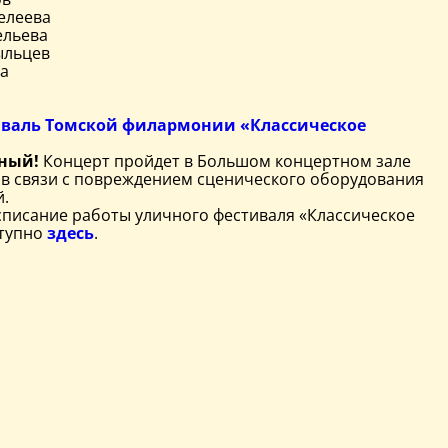
елеева
ельева
ыльцев
а
валь Томской филармонии «Классическое
дный!
Концерт пройдет в Большом концертном зале
) в связи с повреждением сценического оборудования
.
списание работы уличного фестиваля «Классическое
ступно
здесь
.