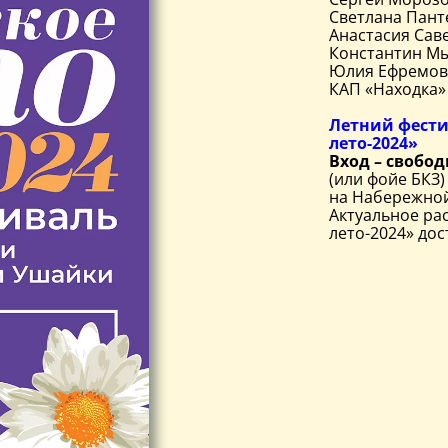
Светлана Пант
Анастасия Сав
Константин М
Юлия Ефремов
КАП «Находка»
Летний фести
лето-2024»
Вход – свобо
(или фойе БКЗ
на Набережной
Актуальное ра
лето-2024» до