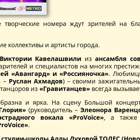
е творческие номера ждут зрителей на бл
е коллективы и артисты города.
Виктории Кавелашвили
из
ансамбля со
зрителей и специалистов на многих престиж
ей «Авангард» и «Россияночка»
. Любимц
ь –
Руслан Ахмадов
) – своими зажигательн
 танцоров из
«Гравитанцев»
всегда вызывае
образна и ярка. На сцену Большой концер
Глория»
(руководитель –
Элеонора Варенц
эстрадного вокала «ProVoice»
, а такж
ProVoice»
.
 студии-школы Аллы Духовой ТОДЕС (Ново