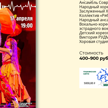
Ансамбль Совр
Народный хоре
Заслуженный Х
Коллектив «Ряб
Народный анса
Вокально-хоре
эстрадного вок
Детский хорео
Виктория РУДМ
Хоровая студи
Стоимость
400–900 руб