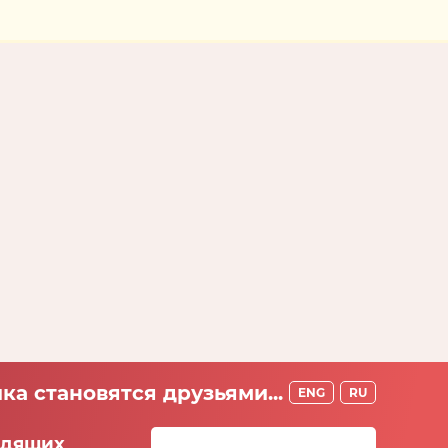
ка становятся друзьями...
ENG
RU
идящих