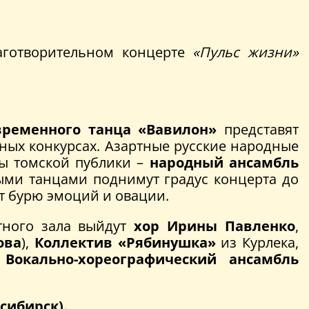
аготворительном концерте
«Пульс жизни»
временного танца «Вавилон»
представят
ных конкурсах. Азартные русские народные
ы томской публики –
народный ансамбль
ыми танцами поднимут градус концерта до
т бурю эмоций и овации.
тного зала выйдут
хор Ирины Павленко
,
ова
),
Коллектив «Рябинушка»
из Курлека,
е
Вокально-хореографический ансамбль
сибирск).