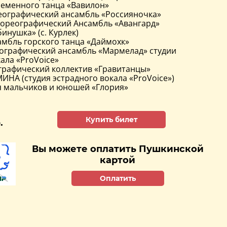
еменного танца «Вавилон»
ографический ансамбль «Россияночка»
ореографический Ансамбль «Авангард»
инушка» (с. Курлек)
мбль горского танца «Даймохк»
ографический ансамбль «Мармелад» студии
ала «ProVoice»
графический коллектив «Гравитанцы»
ИНА (студия эстрадного вокала «ProVoice»)
я мальчиков и юношей «Глория»
Купить билет
.
Вы можете оплатить Пушкинской
картой
Оплатить