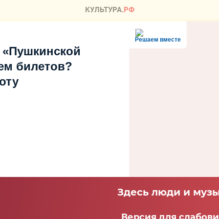
Решаем вместе
 «Пушкинской
ем билетов?
оту
Здесь люди и музы
Версия для слабов