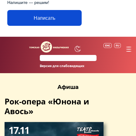
Напишите — решим!
Написать
ENG
RU
Версия для слабовидящих
Афиша
Рок-опера «Юнона и
Авось»