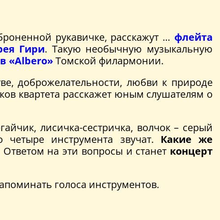
оброненной рукавичке, расскажут …
флейта
рея Гири
. Такую необычную музыкальную
в «Albero»
Томской филармонии.
тве, доброжелательности, любви к природе
иков квартета расскажет юным слушателям о
айчик, лисичка-сестричка, волчок – серый
го четыре инструмента звучат.
Какие же
 Ответом на эти вопросы и станет
концерт
 запоминать голоса инструментов.