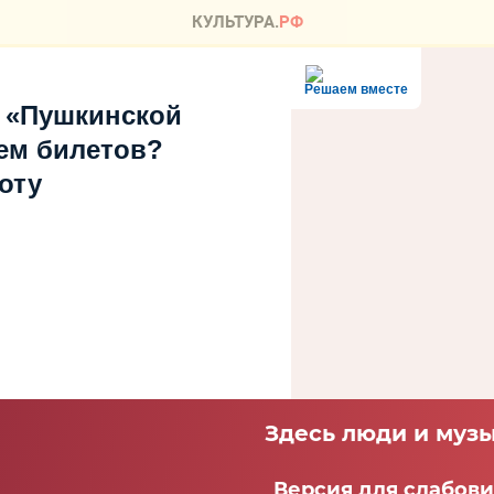
Решаем вместе
 «Пушкинской
ем билетов?
оту
Здесь люди и музы
Версия для слабов