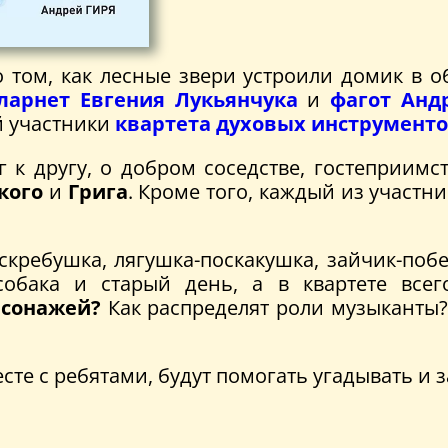
 том, как лесные звери устроили домик в 
ларнет Евгения Лукьянчука
и
фагот Анд
й участники
квартета духовых инструменто
 к другу, о добром соседстве, гостеприимс
кого
и
Грига
. Кроме того, каждый из участн
кребушка, лягушка-поскакушка, зайчик-побег
 собака и старый день, а в квартете все
рсонажей?
Как распределят роли музыканты?
есте с ребятами, будут помогать угадывать и