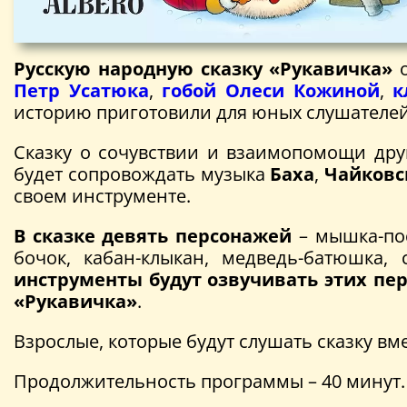
Русскую народную сказку «Рукавичка»
о
Петр Усатюка
,
гобой Олеси Кожиной
,
к
историю приготовили для юных слушателе
Сказку о сочувствии и взаимопомощи друг
будет сопровождать музыка
Баха
,
Чайковс
своем инструменте.
В сказке девять персонажей
– мышка-пос
бочок, кабан-клыкан, медведь-батюшка,
инструменты будут озвучивать этих пе
«Рукавичка»
.
Взрослые, которые будут слушать сказку вм
Продолжительность программы – 40 минут.