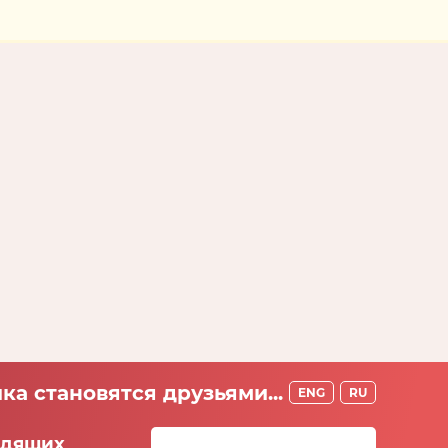
ка становятся друзьями...
ENG
RU
идящих