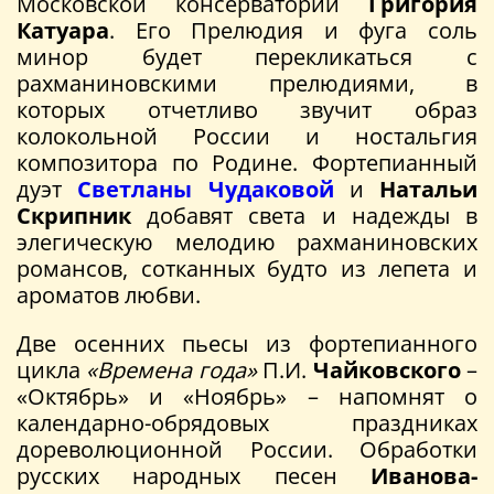
Московской консерватории
Григория
Катуара
. Его Прелюдия и фуга соль
минор будет перекликаться с
рахманиновскими прелюдиями, в
которых отчетливо звучит образ
колокольной России и ностальгия
композитора по Родине. Фортепианный
дуэт
Светланы Чудаковой
и
Натальи
Скрипник
добавят света и надежды в
элегическую мелодию рахманиновских
романсов, сотканных будто из лепета и
ароматов любви.
Две осенних пьесы из фортепианного
цикла
«Времена года»
П.И.
Чайковского
–
«Октябрь» и «Ноябрь» – напомнят о
календарно-обрядовых праздниках
дореволюционной России. Обработки
русских народных песен
Иванова-