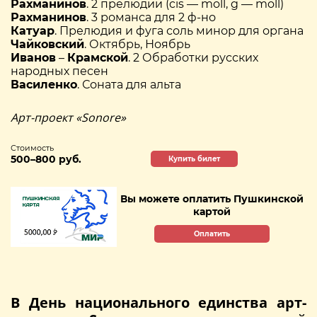
Рахманинов
. 2 прелюдии (cis — moll, g — moll)
Рахманинов
. 3 романса для 2 ф-но
Катуар
. Прелюдия и фуга соль минор для органа
Чайковский
. Октябрь, Ноябрь
Иванов
–
Крамской
. 2 Обработки русских
народных песен
Василенко
. Соната для альта
Арт-проект «Sonore»
Стоимость
500–800 руб.
Купить билет
Вы можете оплатить Пушкинской
картой
Оплатить
В День национального единства арт-