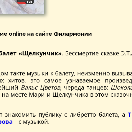
ме online на сайте Филармонии
балет «Щелкунчик»
. Бессмертие сказке Э.Т
ом такте музыки к балету, неизменно вызыва
ых хитов, это самое узнаваемое произве
нейший
Вальс Цветов
, череда танцев:
Шокол
ся на месте Мари и Щелкунчика в этом сказоч
т знакомить публику с либретто балета, а
Т
рова
– с музыкой.