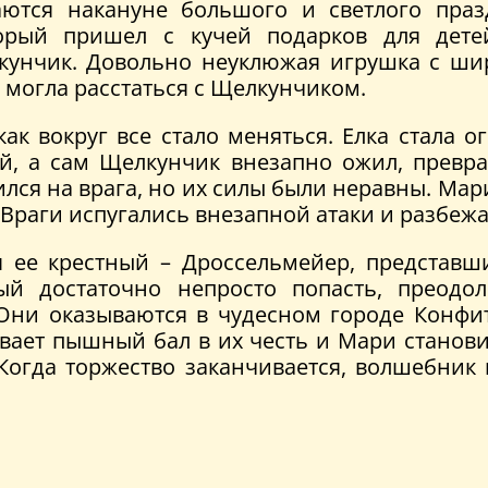
ются накануне большого и светлого праз
орый пришел с кучей подарков для детей
кунчик. Довольно неуклюжая игрушка с ши
е могла расстаться с Щелкунчиком.
 как вокруг все стало меняться. Елка стал
й, а сам Щелкунчик внезапно ожил, превра
ился на врага, но их силы были неравны. Мар
Враги испугались внезапной атаки и разбежа
я ее крестный – Дроссельмейер, представш
ый достаточно непросто попасть, преод
 Они оказываются в чудесном городе Конфит
вает пышный бал в их честь и Мари станови
. Когда торжество заканчивается, волшебник