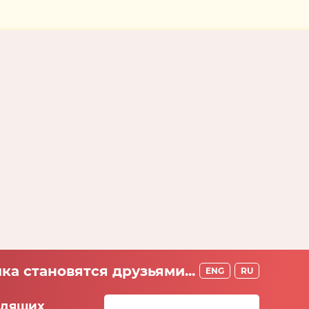
ка становятся друзьями...
ENG
RU
идящих