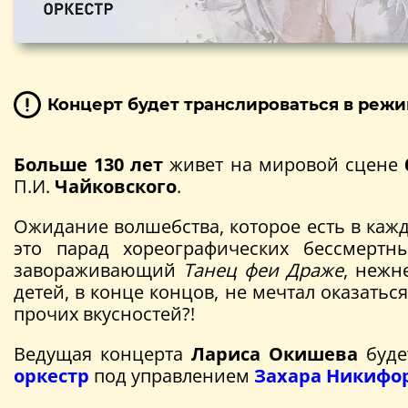
Концерт будет транслироваться в режи
Больше 130 лет
живет на мировой сцене
П.И.
Чайковского
.
Ожидание волшебства, которое есть в кажд
это парад хореографических бессмертн
завораживающий
Танец феи Драже
, неж
детей, в конце концов, не мечтал оказать
прочих вкусностей?!
Ведущая концерта
Лариса Окишева
буде
оркестр
под управлением
Захара Никифо