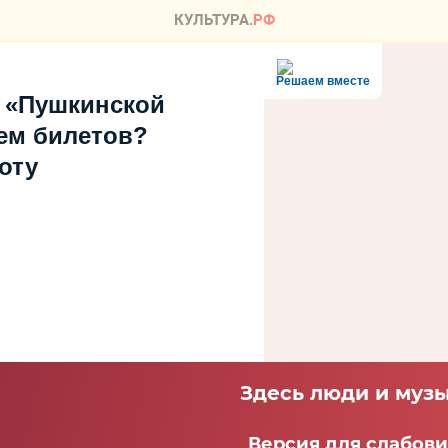
Решаем вместе
 «Пушкинской
ем билетов?
оту
Здесь люди и музы
Версия для слабов