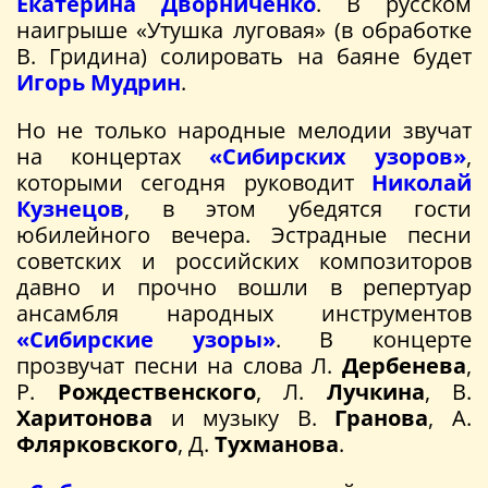
Екатерина Дворниченко
. В русском
наигрыше «Утушка луговая» (в обработке
В. Гридина) солировать на баяне будет
Игорь Мудрин
.
Но не только народные мелодии звучат
на концертах
«Сибирских узоров»
,
которыми сегодня руководит
Николай
Кузнецов
, в этом убедятся гости
юбилейного вечера. Эстрадные песни
советских и российских композиторов
давно и прочно вошли в репертуар
ансамбля народных инструментов
«Сибирские узоры»
. В концерте
прозвучат песни на слова Л.
Дербенева
,
Р.
Рождественского
, Л.
Лучкина
, В.
Харитонова
и музыку В.
Гранова
, А.
Флярковского
, Д.
Тухманова
.