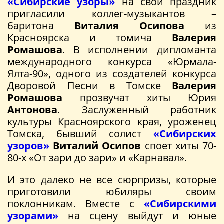
«Сибирские узоры»
на свой праздник
пригласили коллег-музыкантов –
баритона
Виталия Осипова
из
Красноярска и томича
Валерия
Ромашова
. В исполнении дипломанта
международного конкурса «Юрмала-
Ялта-90», одного из создателей конкурса
Дворовой Песни в Томске
Валерия
Ромашова
прозвучат хиты Юрия
Антонова
. Заслуженный работник
культуры Красноярского края, уроженец
Томска, бывший солист
«Сибирских
узоров»
Виталий Осипов
споет хиты 70-
80-х «От зари до зари» и «Карнавал».
И это далеко не все сюрпризы, которые
приготовили юбиляры своим
поклонникам. Вместе с
«Сибирскими
узорами»
на сцену выйдут и юные